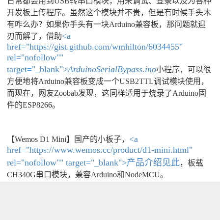
日常都会用到USB转串口模块，用来调试、登录以及为各种
开发板上传程序。虽然这个模块并不贵，但是有时候手头木
有咋么办？如果你手头有一块Arduino兼容板，那问题就迎
<a
刃而解了，借助
href="https://gist.github.com/wmhilton/6034455"
rel="nofollow""
target="_blank">
ArduinoSerialBypass.ino
小程序，可以很
方便地将Arduino兼容板变成一个USB2TTL调试模块使用，
而现在，网友Zoobab发现，这同样适用于烧录了Arduino固
件的ESP8266。
<a
【Wemos D1 Mini】国产的小板子，
href="https://www.wemos.cc/product/d1-mini.html"
rel="nofollow"" target="_blank">产品介绍见此
，板载
CH340G串口模块，兼容Arduino和NodeMCU。
让我们看看这个神奇的小程序是什么：
[mw_shl_code=cpp,true]void setup()
{