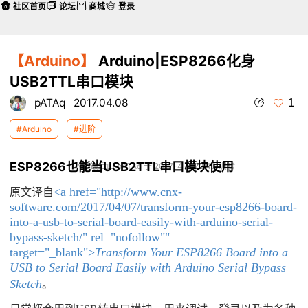
社区首页
论坛
商城
登录
【Arduino】
Arduino|ESP8266化身
USB2TTL串口模块
1
pATAq
2017.04.08
#Arduino
#进阶
ESP8266也能当USB2TTL串口模块使用
本帖最后由 pATAq 于 2017-4-8 22:43 编辑
<a href="http://www.cnx-
原文译自
software.com/2017/04/07/transform-your-esp8266-board-
into-a-usb-to-serial-board-easily-with-arduino-serial-
bypass-sketch/" rel="nofollow""
target="_blank">
Transform Your ESP8266 Board into a
USB to Serial Board Easily with Arduino Serial Bypass
Sketch
。