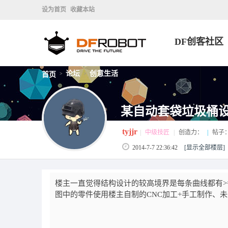
设为首页
收藏本站
DF创客社区
论坛
创意生活
首页
>
>
某自动套袋垃圾桶设
tyjjr
|
中级技匠
|
创造力：
|
帖子
2014-7-7 22:36:42
[显示全部楼层]
楼主一直觉得结构设计的较高境界是每条曲线都有>
图中的零件使用楼主自制的CNC加工+手工制作、