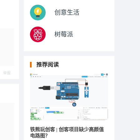
创意生活
树莓派
推荐阅读
举报
铁熊玩创客 | 创客项目缺少高颜值
电路图？