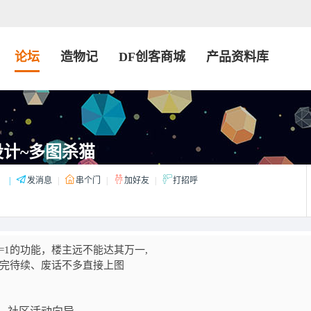
论坛
造物记
DF创客商城
产品资料库
计~多图杀猫
：
|
发消息
|
串个门
|
加好友
|
打招呼
=1的功能，楼主远不能达其万一,
未完待续、废话不多直接上图