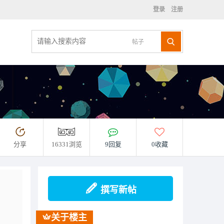
登录
注册
帖子
分享
16331浏览
9回复
0收藏
撰写新帖
关于楼主