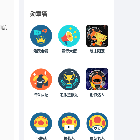
勋章墙
如航
活跃会员
宣传大使
版主限定
牛X认证
老版主限定
创作达人
小蘑菇
蘑菇人
蘑菇老人