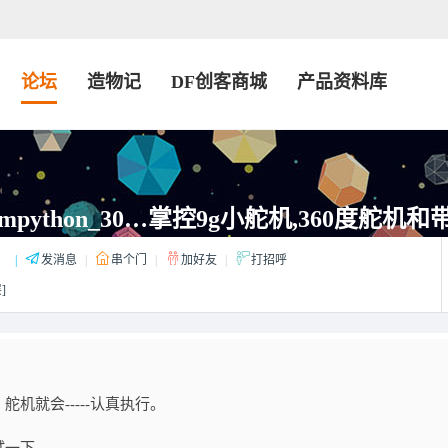
论坛
造物记
DF创客商城
产品资料库
python_30…掌控9g小舵机,360度舵机和
：
|
发消息
|
串个门
|
加好友
|
打招呼
]
机就会-----认真执行。