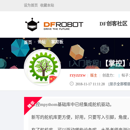
设为首页
收藏本站
DF创客社区
论坛
掌控板
首页
>
>
[入门教程]
【掌控】m
rzyzzxw
|
版主
|
创造力：
|
帖子
2018-11-17 11:11:28
[显示全部楼层
掌控mpythom基础库中已经集成舵机驱动。
新写的舵机库更方便，好用，只要写入引脚，角度，舵