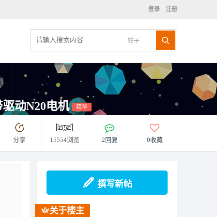
登录
注册
帖子
带驱动N20电机
精华
分享
15554浏览
2回复
0收藏
撰写新帖
关于楼主