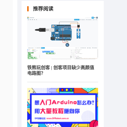
推荐阅读
铁熊玩创客 | 创客项目缺少高颜值
电路图？