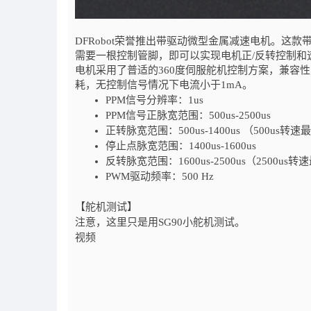
DFRobot荣誉推出带驱动微型金属减速电机。
需要一根控制管脚，即可以实现电机正/反转控制和
电机采用了普适的360度伺服舵机控制方案，兼容
耗，无控制信号情况下电流小于1mA。
PPM信号分辨率：1us
PPM信号正脉宽范围：500us-2500us
正转脉宽范围：500us-1400us （500us转速
停止点脉宽范围：1400us-1600us
反转脉宽范围：1600us-2500us（2500us转
PWM驱动频率：500 Hz
【舵机测试】
注意，这里只是用SG90小舵机测试。
视频