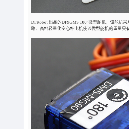
DFRobot 出品的DF9GMS 180°微型舵机
路、高档轻量化空心杯电机使该微型舵机的重量只有9