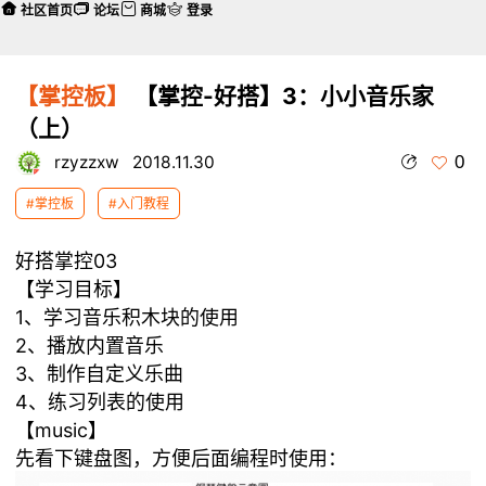
社区首页
论坛
商城
登录
【掌控板】
【掌控-好搭】3：小小音乐家
（上）
0
rzyzzxw
2018.11.30
#掌控板
#入门教程
好搭掌控03
【学习目标】
1、学习音乐积木块的使用
2、播放内置音乐
3、制作自定义乐曲
4、练习列表的使用
【music】
先看下键盘图，方便后面编程时使用：