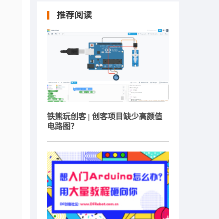
推荐阅读
铁熊玩创客 | 创客项目缺少高颜值
电路图？