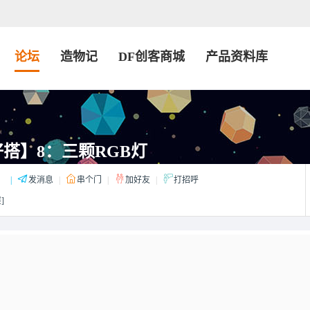
论坛
造物记
DF创客商城
产品资料库
好搭】8：三颗RGB灯
：
|
发消息
|
串个门
|
加好友
|
打招呼
]