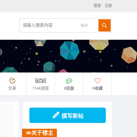
登录
注册
帖子
分享
7346浏览
0回复
0收藏
撰写新帖
关于楼主