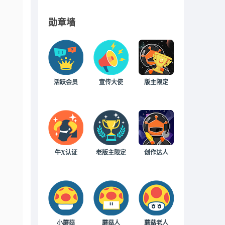
勋章墙
活跃会员
宣传大使
版主限定
牛X认证
老版主限定
创作达人
小蘑菇
蘑菇人
蘑菇老人