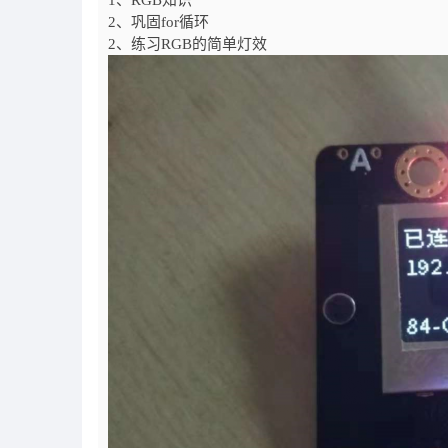
1、RGB知识
2、巩固for循环
2、练习RGB的简单灯效