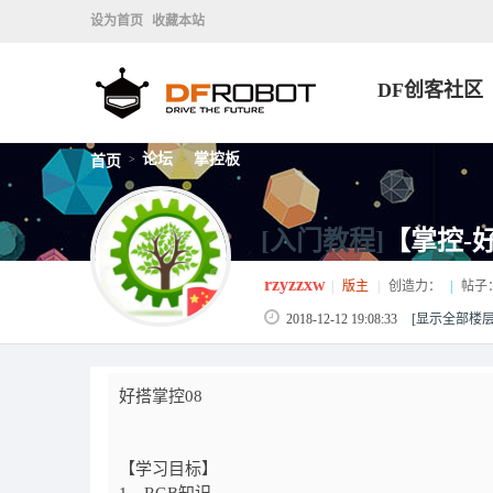
设为首页
收藏本站
DF创客社区
论坛
掌控板
首页
>
>
[入门教程]
【掌控-
rzyzzxw
|
版主
|
创造力：
|
帖子
2018-12-12 19:08:33
[显示全部楼层
好搭掌控08
【学习目标】