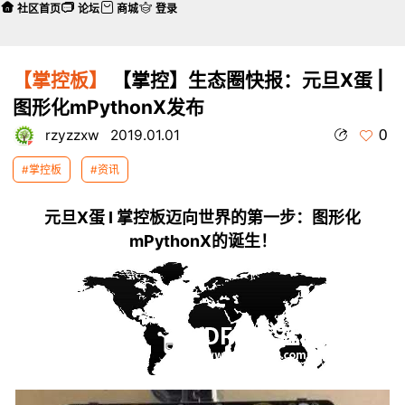
社区首页
论坛
商城
登录
【掌控板】
【掌控】生态圈快报：元旦X蛋 |
图形化mPythonX发布
0
rzyzzxw
2019.01.01
#掌控板
#资讯
元旦X蛋
I
掌控板迈向世界的第一步：图形化
mPythonX的诞生！