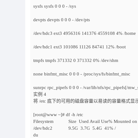
sysfs sysfs 0 0 0 - /sys
devpts devpts 0 0 0 - /dev/pts
/dev/hdc3 ext3 4956316 141376 4559108 4% /home
/dev/hdc1 ext3 101086 11126 84741 12% /boot
tmpfs tmpfs 371332 0 371332 0% /dev/shm
none binfmt_misc 0 0 0 - /proc/sys/fs/binfmt_misc
sunrpc rpc_pipefs 0 0 0 - /var/lib/nfs/rpc_pipefs[/mw
实例 4
将 /etc 底下的可用的磁盘容量以易读的容量格式显
[root@www ~]# df -h /etc
Filesystem Size Used Avail Use% Mounted on
/dev/hdc2 9.5G 3.7G 5.4G 41% /
du