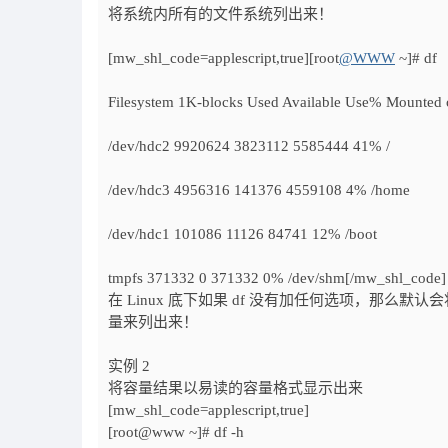
将系统内所有的文件系统列出来！
[mw_shl_code=applescript,true][root
@WWW
~]# df
Filesystem 1K-blocks Used Available Use% Mounted
/dev/hdc2 9920624 3823112 5585444 41% /
/dev/hdc3 4956316 141376 4559108 4% /home
/dev/hdc1 101086 11126 84741 12% /boot
tmpfs 371332 0 371332 0% /dev/shm[/mw_shl_code]
在 Linux 底下如果 df 没有加任何选项，那么默认会将
量来列出来！
实例 2
将容量结果以易读的容量格式显示出来
[mw_shl_code=applescript,true]
[root@www ~]# df -h