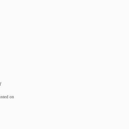
T
unted on