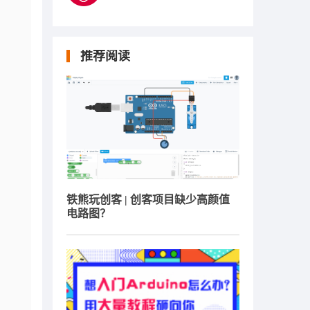
推荐阅读
铁熊玩创客 | 创客项目缺少高颜值
电路图？