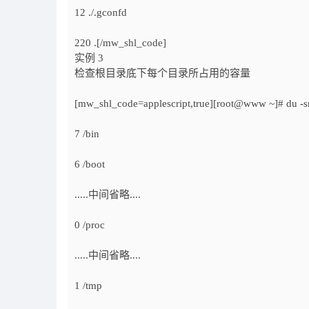
12 ./.gconfd
220 .[/mw_shl_code]
实例 3
检查根目录底下每个目录所占用的容量
[mw_shl_code=applescript,true][root@www ~]# du -s
7 /bin
6 /boot
.....中间省略....
0 /proc
.....中间省略....
1 /tmp