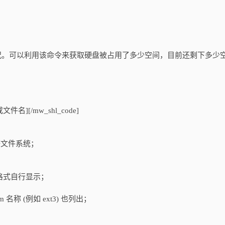
况。可以利用该命令来获取硬盘被占用了多少空间，目前还剩下多少
目录或文件名][/mw_shl_code]
 等文件系统；
s 等格式自行显示；
tem 名称 (例如 ext3) 也列出；