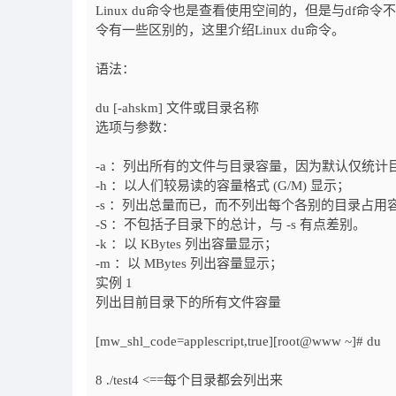
Linux du命令也是查看使用空间的，但是与df命令
令有一些区别的，这里介绍Linux du命令。
语法：
du [-ahskm] 文件或目录名称
选项与参数：
-a ：列出所有的文件与目录容量，因为默认仅统
-h ：以人们较易读的容量格式 (G/M) 显示；
-s ：列出总量而已，而不列出每个各别的目录占用
-S ：不包括子目录下的总计，与 -s 有点差别。
-k ：以 KBytes 列出容量显示；
-m ：以 MBytes 列出容量显示；
实例 1
列出目前目录下的所有文件容量
[mw_shl_code=applescript,true][root@www ~]# du
8 ./test4 <==每个目录都会列出来