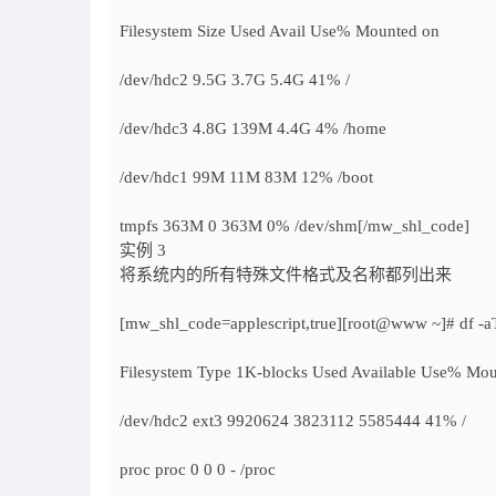
Filesystem Size Used Avail Use% Mounted on
/dev/hdc2 9.5G 3.7G 5.4G 41% /
/dev/hdc3 4.8G 139M 4.4G 4% /home
/dev/hdc1 99M 11M 83M 12% /boot
tmpfs 363M 0 363M 0% /dev/shm[/mw_shl_code]
实例 3
将系统内的所有特殊文件格式及名称都列出来
[mw_shl_code=applescript,true][root@www ~]# df -a
Filesystem Type 1K-blocks Used Available Use% Mo
/dev/hdc2 ext3 9920624 3823112 5585444 41% /
proc proc 0 0 0 - /proc