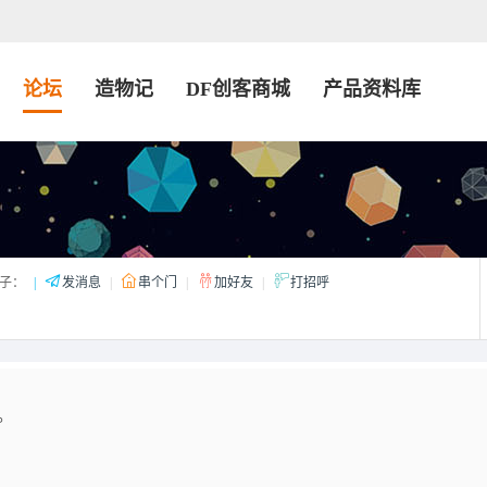
论坛
造物记
DF创客商城
产品资料库
子：
|
发消息
|
串个门
|
加好友
|
打招呼
。