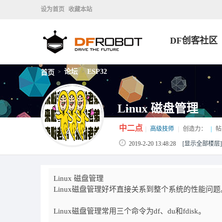
设为首页
收藏本站
DF创客社区
论坛
ESP32
首页
>
>
Linux 磁盘管理
中二点
|
高级技师
|
创造力：
|
帖
2019-2-20 13:48:28
[显示全部楼层]
Linux 磁盘管理
Linux磁盘管理好坏直接关系到整个系统的性能问题
Linux磁盘管理常用三个命令为df、du和fdisk。