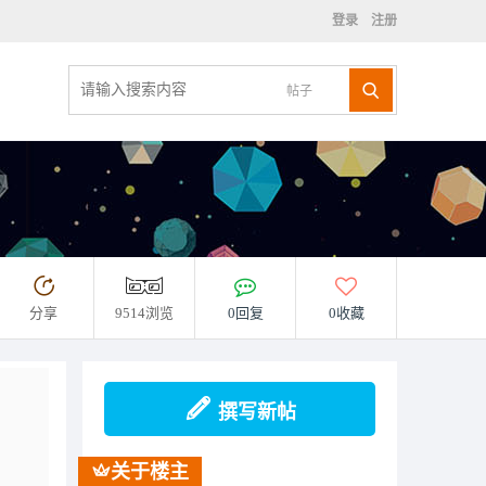
登录
注册
帖子
分享
9514浏览
0回复
0收藏
撰写新帖
关于楼主