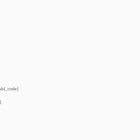
_shl_code]
示