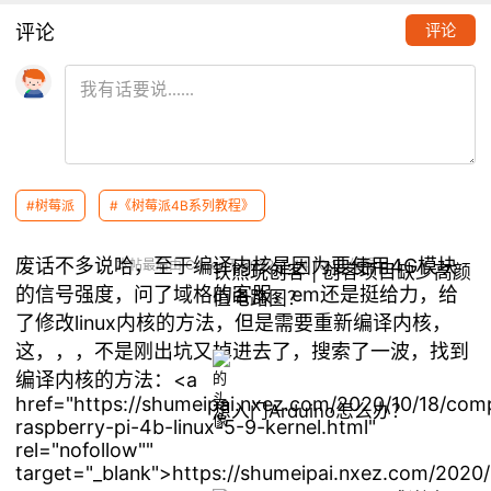
评论
评论
【树莓派】
树莓派4B+centos8 交叉编译
linux内核获取域格信号强度
0
Caner
2022.01.13
#树莓派
#《树莓派4B系列教程》
推荐阅读
废话不多说哈，至于编译内核是因为要使用4G模块
本帖最后由 Caner 于 2022-1-14 10:13 编辑
铁熊玩创客 | 创客项目缺少高颜
的信号强度，问了域格的客服，em还是挺给力，给
值电路图？
了修改linux内核的方法，但是需要重新编译内核，
这，，，不是刚出坑又掉进去了，搜索了一波，找到
编译内核的方法：<a
href="https://shumeipai.nxez.com/2020/10/18/comp
想入门Arduino怎么办？
raspberry-pi-4b-linux-5-9-kernel.html"
rel="nofollow""
target="_blank">https://shumeipai.nxez.com/2020/