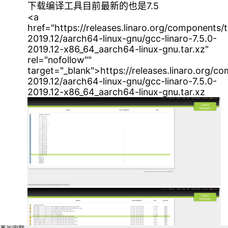
下载编译工具目前最新的也是7.5
<a
href="https://releases.linaro.org/components/t
Bilibili
2019.12/aarch64-linux-gnu/gcc-linaro-7.5.0-
2019.12-x86_64_aarch64-linux-gnu.tar.xz"
rel="nofollow""
target="_blank">https://releases.linaro.org/co
2019.12/aarch64-linux-gnu/gcc-linaro-7.5.0-
今日头条
2019.12-x86_64_aarch64-linux-gnu.tar.xz
知乎
官方微博
关于我们
联系我们
成为作者
SiteMap
常见问题