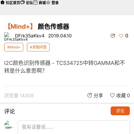
社区首页
论坛
商城
登录
【Mind+】
颜色传感器
0
DFrk35aKkv4
2019.04.10
#Mind+
#求助问答
I2C颜色识别传感器 - TCS34725中转GAMMA和不
转是什么意思啊？
浏览量 14308
分享
收藏 0
评论
评论