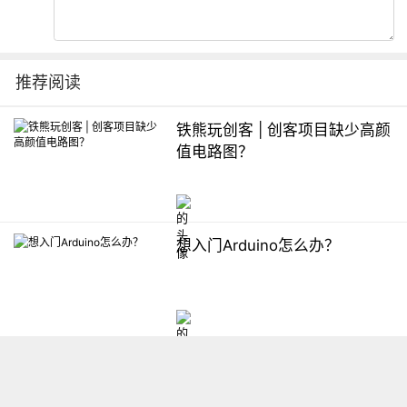
推荐阅读
铁熊玩创客 | 创客项目缺少高颜
值电路图？
想入门Arduino怎么办？
【掌控】mPython编程与教学
软件平台汇总