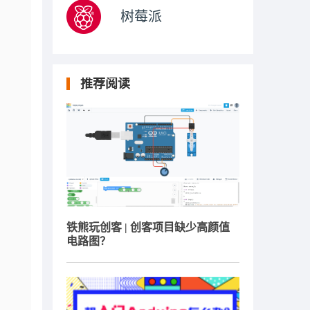
树莓派
推荐阅读
铁熊玩创客 | 创客项目缺少高颜值
电路图？