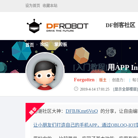
设为首页
收藏本站
DF创客社区
论坛
掌控板
首页
>
>
[入门教程]
用APP 
Forgotten
|
版主
|
创造力：
|
帖
2019-4-14 17:01:25
[显示全部楼层]
DFBJKmr6VoQ
感谢社区大神：
的分享，让自由编辑a
让小朋友们打造自己的手机APP，通过OBLOQ-IOT联