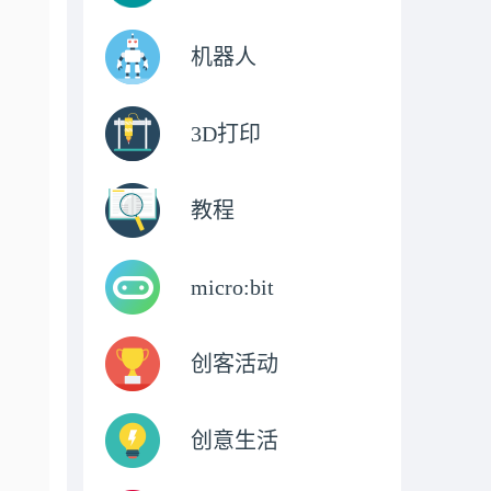
机器人
3D打印
教程
micro:bit
创客活动
创意生活