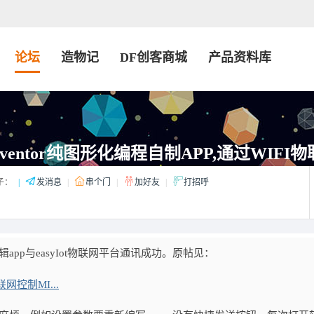
论坛
造物记
DF创客商城
产品资料库
Inventor纯图形化编程自制APP,通过WIF
子：
|
发消息
|
串个门
|
加好友
|
打招呼
pp与easyIot物联网平台通讯成功。原帖见：
网控制MI...