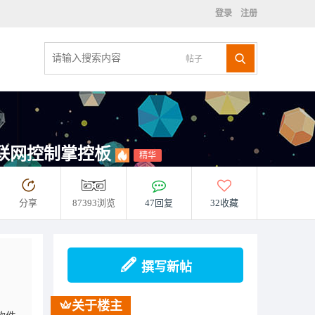
登录
注册
帖子
I物联网控制掌控板
精华
分享
87393浏览
47回复
32收藏
撰写新帖
关于楼主