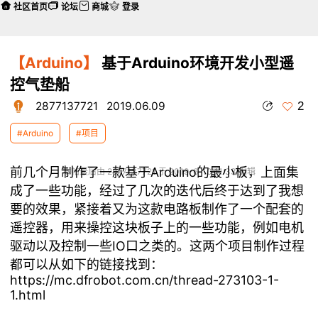
社区首页
论坛
商城
登录
【Arduino】
基于Arduino环境开发小型遥
控气垫船
2
2877137721
2019.06.09
#Arduino
#项目
前几个月制作了一款基于Arduino的最小板，上面集
本帖最后由 2877137721 于 2019-6-10 11:33 编辑
成了一些功能，经过了几次的迭代后终于达到了我想
要的效果，紧接着又为这款电路板制作了一个配套的
遥控器，用来操控这块板子上的一些功能，例如电机
驱动以及控制一些IO口之类的。这两个项目制作过程
都可以从如下的链接找到：
https://mc.dfrobot.com.cn/thread-273103-1-
1.html