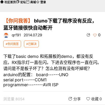
社区首页
论坛
商城
登录
【你问我答】
bluno下载了程序没有反应，
蓝牙链接很快自动断开
0
qrf91
2014.07.29
#你问我答
#已解决
下载了basic demo 和拓展板的demo，都没有反
应。RX指示灯一直在闪。下进去空程序也一直在闪。
请问是不是板子坏了？怎么检测有没有坏掉呢？
arduino的配置： board------UNO
serial port------COM1
programmer--------AVR ISP
浏览量 8054
分享
收藏 0