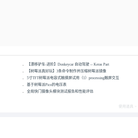
．
【漂移驴车-进阶】Donkeycar 自动驾驶 -- Keras Part
．
【树莓派真好玩】3条命令制作并压缩树莓派镜像
．
5寸TFT树莓派电容式触摸屏试用（1）processing触屏交互
．
基于树莓派Pico的电压表
．
全局快门摄像头模块测试报告和性能评估
使用道具