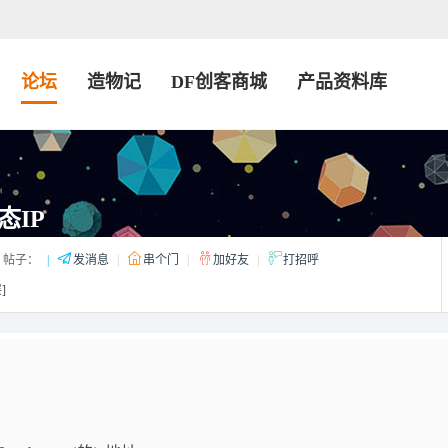
论坛
造物记
DF创客商城
产品资料库
态IP
帖子：
|
发消息
|
串个门
|
加好友
|
打招呼
]