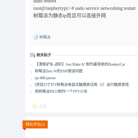
sudo reboot
root@raspberrypi:~# sudo service networking restart
树莓派为静态ip而且可以连接外网
树莓派
相关帖子
．
【漂移驴车-进阶】Just Make It! 制作最简单的DonkeyCar
．
树莓派Zero W的SSH错误问题
．
rpi 400 pinout
．
[项目]5寸TFT树莓派电容式触摸屏试用（2）运行触屏游戏
．
用树莓派PICO制作一个FPV小车
回复
精彩评论(3)