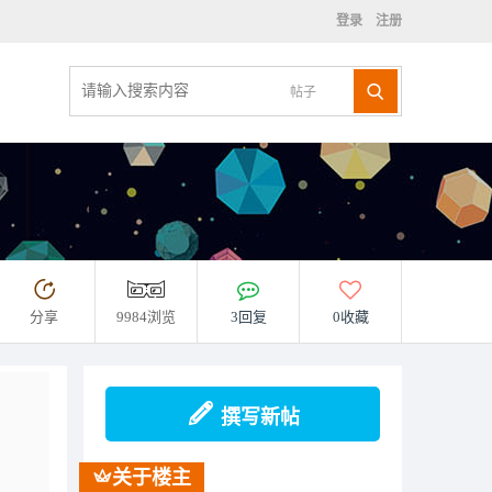
登录
注册
帖子
分享
9984浏览
3回复
0收藏
撰写新帖
关于楼主