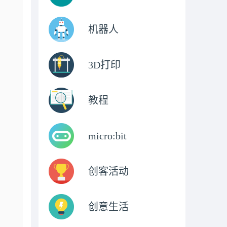
机器人
3D打印
教程
micro:bit
创客活动
创意生活