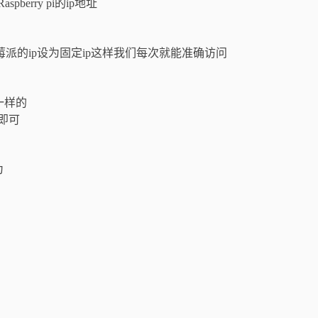
rry pi的ip地址
派的ip设为固定ip这样我们每次就能准确访问
是一样的
文件即可
为