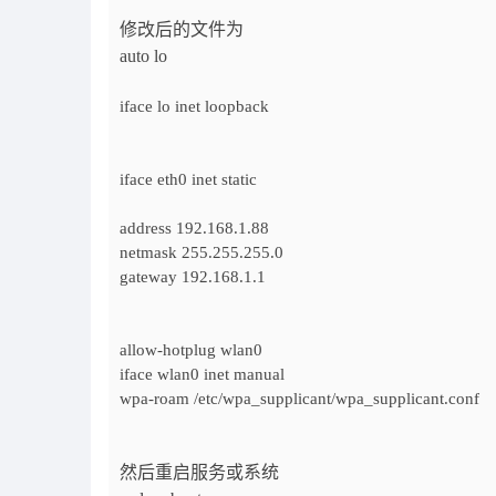
修改后的文件为
auto lo
iface lo inet loopback
iface eth0 inet static
address 192.168.1.88
netmask 255.255.255.0
gateway 192.168.1.1
allow-hotplug wlan0
iface wlan0 inet manual
wpa-roam /etc/wpa_supplicant/wpa_supplicant.conf
然后重启服务或系统