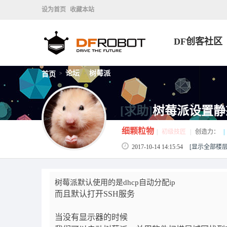
设为首页
收藏本站
DF创客社区
论坛
树莓派
首页
>
>
[求助]
树莓派设置静
细颗粒物
|
初级技匠
|
创造力：
|
2017-10-14 14:15:54
[显示全部楼层
树莓派默认使用的是dhcp自动分配ip
而且默认打开SSH服务
当没有显示器的时候