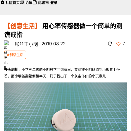
社区首页
论坛
商城
登录
【创意生活】
用心率传感器做一个简单的测
谎戒指
7
2019.08.22
屌丝王小明
#创意生活
开头胡扯：
小学五年级的小明放学回到家里，立马被小明爸摁到小板凳上坐
着，而小明爸翻箱倒柜半天，终于找出了一个灰尘仆仆的小玩意儿