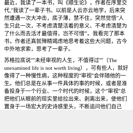
最近，我读了一本书，叫《顺生论》，作者在序里交
,“我读了一辈子书。以前是人云亦云地学，后来突
代
然遭遇一次大冲击，底子薄，禁不住，突然觉悟‘’人
生只此一次，不考虑清楚活着的意义、不考虑清楚为
了什么而去活才最值得，岂不可惜’”。我看完了那本
书，作者还真就殚精竭虑地思考着这些大问题，古今
中外地求索，思考了一辈子。
“”未经审视的人生，不值得过“”（
苏格拉底说
The
unexamined life is not worth living
），可有些人，就好
“审视”会伴随他的一
像得了一种慢性病，这种程度的
生。他们总是在从事一件具体的事的时候，或者是准
备投身于一个行业、一个时代的时候，这个“审视”总
把他们从眼前的现实里给拉出来、剥离出来，使他们
置身于一场宏大的史诗感里头，不断追问他们自己
“为什么”“为什么”。
“到底怎样活，才是最对、最好”，我的答案是，听从