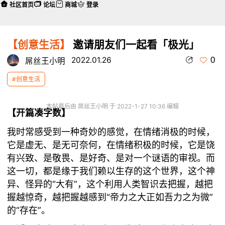
社区首页
论坛
商城
登录
【创意生活】
邀请朋友们一起看「极光」
0
2022.01.26
屌丝王小明
#创意生活
本帖最后由 屌丝王小明 于 2022-1-27 10:36 编辑
【开篇凑字数】
我时常感受
到
一种奇妙的感觉，在情绪消极的时候，
它是虚无、是无可奈何，在情绪积极的时候，它是饶
有兴致、是敬畏、是好奇、是对一个谜语的审视。而
这一切，都是缘于我们赖以生存的这个世界，这个神
“大有”，这个利用人类智识去把握，越把
异、怪异的
握越惊奇，越把握越感到“
”
帝力之大
正如
吾力之为微
的“存在”。