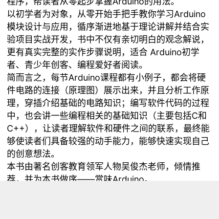
程序，帮读者从零起步掌握Arduino的用法。
以初学者为对象，从零开始手把手教你学习Arduino
模块设计与应用，循序渐进地基于理论讲解并结合实
验项目实战开发，书中不仅有亲切明白的观念解说，
更有真实完整的实作步骤说明，适合 Arduino初学
者、青少年创客、编程爱好者阅读。
简而言之，每节Arduino课程都有小例子，都会将硬
件电路的连接（原理图）展示出来，并且分析工作原
理，穿插介绍基础的电路知识；编写软件代码的过程
中，也会讲一些编程相关的基础知识（主要包括C和
C++），让读者理解软件和硬件之间的联系，最终能
够使读者们具备较强的动手能力，能够快速实现自己
的创意想法。
本书由著名创客教育领军人物吴俊杰老师，倾情推
荐，并为本书做序——赏味Arduino。
《Arduino入门基础教程》
由国内最大开源硬件供应
商DFRobot设计规划，并独家录制。在多角度、多方
面的模块实例化讲解中，读者不仅掌握了Arduino平