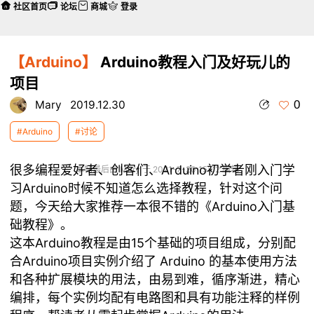
社区首页
论坛
商城
登录
【Arduino】
Arduino教程入门及好玩儿的
项目
0
Mary
2019.12.30
#Arduino
#讨论
很多编程爱好者、创客们、Arduino初学者刚入门学
本帖最后由 Mary 于 2021-7-20 15:02 编辑
习Arduino时候不知道怎么选择教程，针对这个问
题，今天给大家推荐一本很不错的《Arduino入门基
础教程》。
这本
Arduino教程
是由15个基础的项目组成，分别配
合Arduino项目实例介绍了 Arduino 的基本使用方法
和各种扩展模块的用法，由易到难，循序渐进，精心
编排，每个实例均配有电路图和具有功能注释的样例