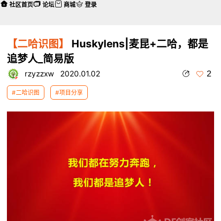
社区首页
论坛
商城
登录
【二哈识图】
Huskylens|麦昆+二哈，都是
追梦人_简易版
2
rzyzzxw
2020.01.02
#二哈识图
#项目分享