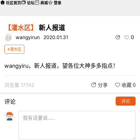
社区首页
论坛
商城
登录
【灌水区】
新人报道
0
wangyirun
2020.01.31
#灌水区
wangyiru，新人报道，望各位大神多多指点！
浏览量 17742
分享
收藏 0
评论
评论