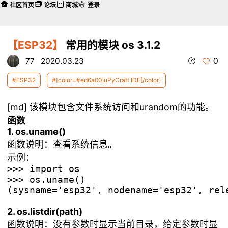
社区首页
论坛
商城
登录
【ESP32】
常用的模块 os 3.1.2
0
77
2020.03.23
#ESP32
#[color=#ed6a00]uPyCraft IDE[/color]
[md] 该模块包含文件系统访问和urandom的功能。
函数
1. os.uname()
函数说明：查看系统信息。
示例：
>>> import os

>>> os.uname()

(sysname='esp32', nodename='esp32', rel
2. os.listdir(path)
函数说明：没有参数时显示当前目录，给定参数时显