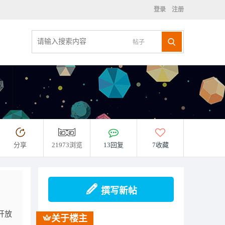
登录
注册
帖子
分享
21973浏览
13回复
7收藏
撰写新帖
，开放
关于楼主