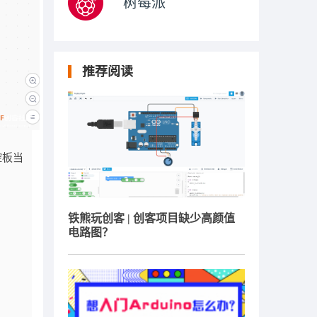
树莓派
推荐阅读
控板当
铁熊玩创客 | 创客项目缺少高颜值
电路图？