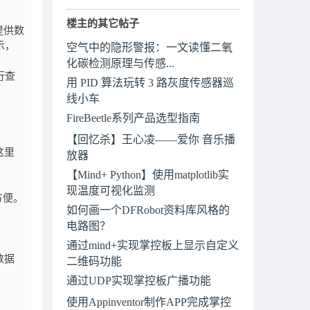
科）
楼主的其它帖子
提供数
示，
空气中的隐形警报：一文读懂二氧
化碳检测原理与传感...
行查
用 PID 算法玩转 3 路灰度传感器巡
线小车
FireBeetle系列产品选型指南
【回忆杀】王心凌——爱你 音乐播
这里
放器
【Mind+ Python】使用matplotlib实
现温度可视化监测
方便。
如何画一个DFRobot资料库风格的
电路图？
通过mind+实现掌控板上显示自定义
数据
二维码功能
通过UDP实现掌控板广播功能
使用Appinventor制作APP完成掌控