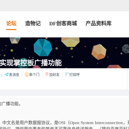
论坛
造物记
DF创客商城
产品资料库
P实现掌控板广播功能
|
发消息
|
串个门
|
加好友
|
打招呼
的广播功能。
称， 中文名是用户数据报协议，是OSI（Open System Interconnection