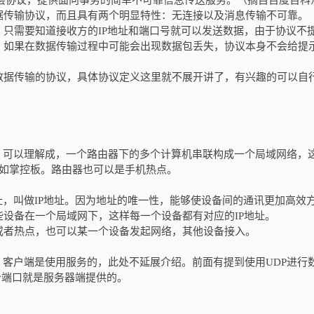
输层协议，提供面向事务的简单不可靠信息传送服务。（摘自百度百
据传输协议，而且具有两个明显特性：无连接以及消息传输不可靠。
，只需要知道接收方的IP地址和端口号就可以发送数据，由于协议不
，如果在数据传输过程中可能会出现数据包丢失，协议本身不会给提
数据传输的协议，具体协议定义这里就不展开讲了，有兴趣的可以自
，可以理解成，一个路由器下的多个计算机串联构成一个局域网络，
，比如掌控板。路由器也可以是手机热点。
，叫做IP地址。因为地址的唯一性，能够使设备间的通讯更加高效
些设备在一个局域网下，这样每一个设备都有对应的IP地址。
或者热点，也可以某一个设备发起网络，其他设备接入。
客户端是使用服务的，此处不延展介绍。前面有提到使用UDP进行
个端口就是服务器端提供的。