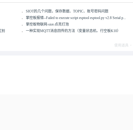
．
SIOT的几个问题，保存数据、TOPIC、账号密码问题
．
掌控板报错--Failed to execute script esptool esptool.py v2.8 Serial p...
．
掌控板物联网-siot-点亮灯泡
的区别
．
一种实现MQTT消息回传的方法（变量状态机、行空板K10）
使用道具