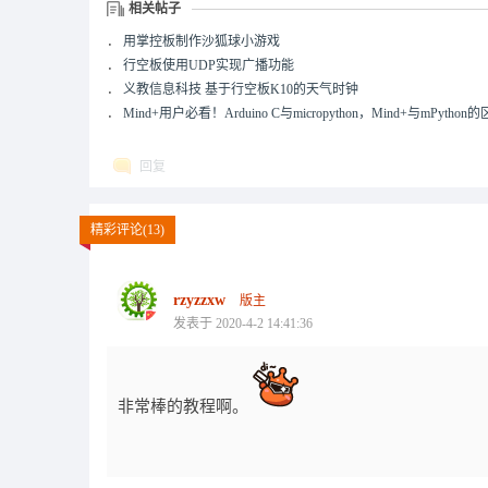
相关帖子
．
用掌控板制作沙狐球小游戏
．
行空板使用UDP实现广播功能
．
义教信息科技 基于行空板K10的天气时钟
．
Mind+用户必看！Arduino C与micropython，Mind+与mPython
回复
精彩评论(13)
rzyzzxw
版主
发表于 2020-4-2 14:41:36
非常棒的教程啊。