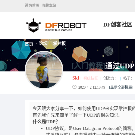
设为首页
收藏本站
DF创客社区
论坛
掌控板
首页
>
>
[入门教程]
通过UD
Ski
|
初级技匠
|
创造力：
|
帖子：
2020-4-2 12:13:49
[显示全部楼层]
今天跟大家分享一下，如何使用UDP来实现
掌控板
首先我们先来简单了解一下UDP的相关知识。
什么是UDP？
UDP协议，是User Datagram Protocol的简