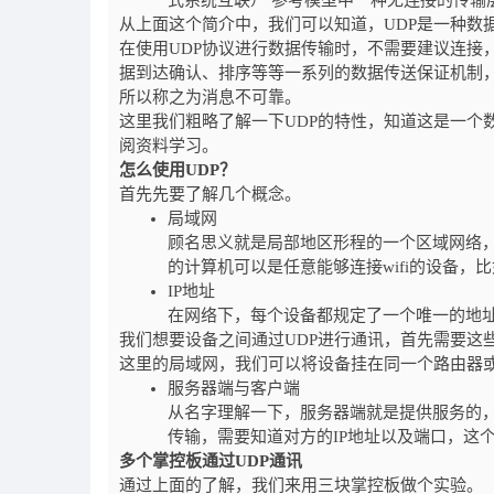
式系统互联） 参考模型中一种无连接的传
从上面这个简介中，我们可以知道，UDP是一种数
在使用UDP协议进行数据传输时，不需要建议连接
据到达确认、排序等等一系列的数据传送保证机制
所以称之为消息不可靠。
这里我们粗略了解一下UDP的特性，知道这是一个
阅资料学习。
怎么使用UDP？
首先先要了解几个概念。
局域网
顾名思义就是局部地区形程的一个区域网络
的计算机可以是任意能够连接wifi的设备
IP地址
在网络下，每个设备都规定了一个唯一的地址
我们想要设备之间通过UDP进行通讯，首先需要这
这里的局域网，我们可以将设备挂在同一个路由器
服务器端与客户端
从名字理解一下，服务器端就是提供服务的，
传输，需要知道对方的IP地址以及端口，这
多个掌控板通过UDP通讯
通过上面的了解，我们来用三块掌控板做个实验。