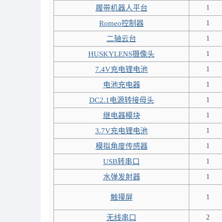
履带机器人平台
1
Romeo控制器
1
二轴云台
1
HUSKYLENS摄像头
1
7.4V充电锂电池
1
电池充电器
1
DC2.1电源转接母头
1
继电器模块
1
3.7V充电锂电池
1
模拟角度传感器
1
USB转串口
1
水弹发射器
1
触摸屏
1
无线串口
2