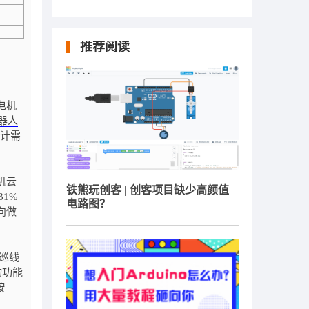
推荐阅读
电机
器人
设计需
机云
铁熊玩创客 | 创客项目缺少高颜值
B1%
电路图？
方向做
巡线
动功能
按