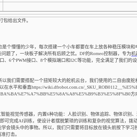
打包给出文件。
也是个懵懂的少年，每次搭建一个小车都要在车上放各种稳压模块和
些问题了，一块板子解决所有后顾之忧。DF的Romeo控制器，专为
机
口、6个PWM接口、8个模拟端口和I2C等功能，完全满足了我们的
以我们需要搭配一个扭矩较大的舵机云台，我们使用的二自由度舵
tps://wiki.dfrobot.com.cn/_SKU_ROB0112__%E5%
%BA%BA%E7%A7%BB%E5%8A%A8%E5%B9%B3%E5%8F%B0
。
人工智能视觉传感器，内置6种功能：人脸识别、物体追踪、物体识别、
键即可完成AI训练，使设计者摆脱繁琐的训练和复杂的视觉算法，拨
能学会镜头中的事物。所以，我们只需要将目标放在镜头前按下学习
精准打击。