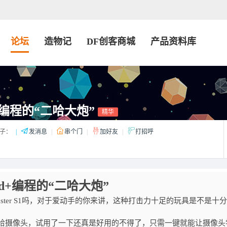
论坛
造物记
DF创客商城
产品资料库
+编程的“二哈大炮”
精华
子：
|
发消息
|
串个门
|
加好友
|
打招呼
nd+编程的“二哈大炮”
ter S1吗，对于爱动手的你来讲，这种打击力十足的玩具是不是十
二哈摄像头，试用了一下还真是好用的不得了，只需一键就能让摄像头