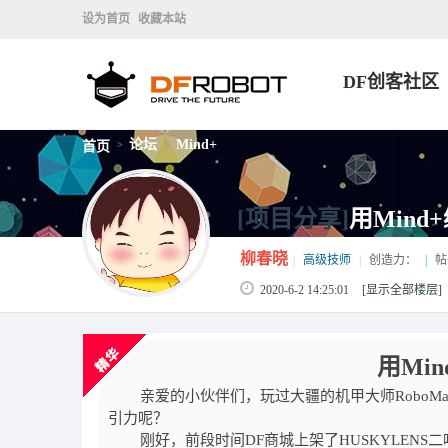
设为首页
收藏本站
DF创客社区
论坛
Mind+
首页
>
>
[项目分享]
用Mind
柳春晓
|
高级技师
|
创造力：
|
帖
2020-6-2 14:25:01
[显示全部楼层]
用Mi
亲爱的小伙伴们，玩过大疆的机甲大师RoboMas
引力呢？
刚好，前段时间DF商城上架了HUSKYLENS