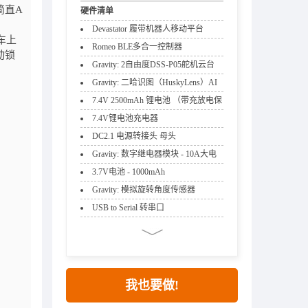
简直A
硬件清单
Devastator 履带机器人移动平台
车上
Romeo BLE多合一控制器
动锁
Gravity: 2自由度DSS-P05舵机云台
Gravity: 二哈识图（HuskyLens）AI
视觉传感器 - 蘑菇云科创教育
7.4V 2500mAh 锂电池 （带充放电保
护板）
7.4V锂电池充电器
DC2.1 电源转接头 母头
Gravity: 数字继电器模块 - 10A大电
流(兼容Arduino)
3.7V电池 - 1000mAh
Gravity: 模拟旋转角度传感器
V1(Arduino兼容，旋转 300°)
USB to Serial 转串口
我也要做!