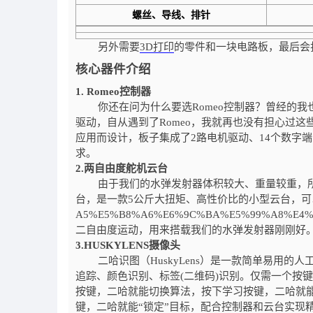
螺丝、导线、排针
另外需要
3D打印
的零件和一块电路板，最后会
核心器件介绍
1. Romeo
控制器
你还在问为什么要选Romeo控制器？曾经的我
驱动，自从遇到了Romeo，我就再也没有担心过这
应用而设计，板子集成了2路电机驱动、14个数字端
求。
2.
两自由度舵机云台
由于我们的水弹发射器体积较大、重量较重，所
台，是一款5公斤大扭矩、高性价比的小型云台，可以在水平和垂直ht
A5%E5%B8%A6%E6%9C%BA%E5%99%A8%E4
二自由度运动，用来搭载我们的水弹发射器刚刚好
3.HUSKYLENS
摄像头
二哈识图（HuskyLens）是一款简单易用的
追踪、颜色识别、标签(二维码)识别。仅需一个按
按键，二哈就能切换算法，按下学习按键，二哈就
键，二哈就能“锁定”目标，配合控制器和云台实现