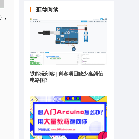
推荐阅读
与），
铁熊玩创客 | 创客项目缺少高颜值
电路图？