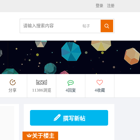
登录
注册
帖子
分享
11386浏览
4回复
4收藏
撰写新帖
关于楼主