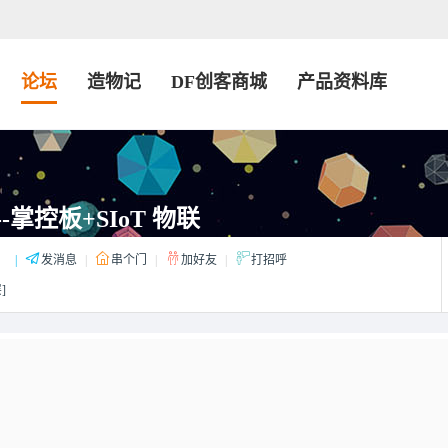
论坛
造物记
DF创客商城
产品资料库
n--掌控板+SIoT 物联
：
|
发消息
|
串个门
|
加好友
|
打招呼
]