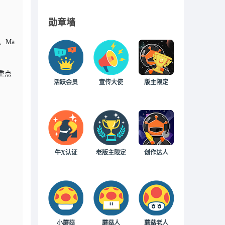
勋章墙
、Ma
重点
活跃会员
宣传大使
版主限定
牛X认证
老版主限定
创作达人
小蘑菇
蘑菇人
蘑菇老人