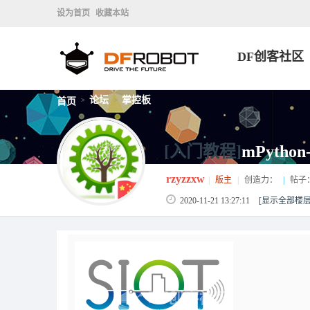
设为首页
收藏本站
DF创客社区
论坛
掌控板
首页
>
>
[入门教程]
mPytho
rzyzzxw
|
版主
|
创造力：
|
帖子
2020-11-21 13:27:11
[显示全部楼层