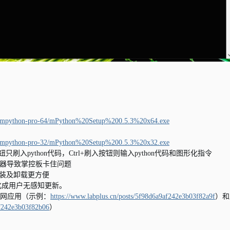
date/mpython-pro-64/mPython%20Setup%200.5.3%20x64.exe
date/mpython-pro-32/mPython%20Setup%200.5.3%20x32.exe
入python代码，Ctrl+刷入按钮则输入python代码和图形化指令
传感器导致掌控板卡住问题
，安装及卸载更方便
化成用户无感知更新。
联网应用（示例：
https://www.labplus.cn/posts/5f98d6a9af242e3b03f82a9f
）和
af242e3b03f82b06
）