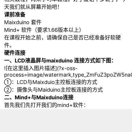
天我们就从屏幕开始吧！
课前准备
Maixduino 套件
Mind+ 软件（要求1.66版本以上）
在课程开始之前，请确保自己是否已经准备好软硬
件。
硬件连接
一、LCD液晶屏与maixduino 连接方式如下图：
![在这里插入图片描述](
?x-oss-
process=image/watermark,type_ZmFuZ3poZW5naG
①：LCD与Maixduio主控板连接的方式
②：摄像头与Maiduino主控板连接的方式
二、Mind+与Maixduino连接
首先我们先打开我们的mind+软件：
选择
“上传模式”
![在这里插入图片描述](
?x-oss-
process=image/watermark,type_ZmFuZ3poZW5naG