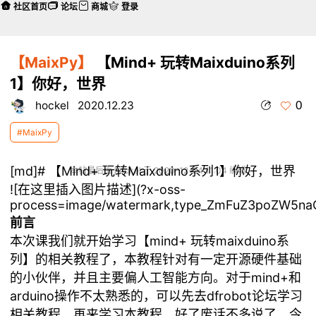
社区首页
论坛
商城
登录
【MaixPy】
【Mind+ 玩转Maixduino系列
1】你好，世界
0
hockel
2020.12.23
#MaixPy
[md]# 【Mind+ 玩转Maixduino系列1】你好，世界
本帖最后由 hockel 于 2020-12-24 11:04 编辑
![在这里插入图片描述](
?x-oss-
process=image/watermark,type_ZmFuZ3poZW5naG
前言
本次课我们就开始学习【mind+ 玩转maixduino系
列】的相关教程了，本教程针对有一定开源硬件基础
的小伙伴，并且主要偏人工智能方向。对于mind+和
arduino操作不太熟悉的，可以先去
dfrobot论坛
学习
相关教程，再来学习本教程。好了废话不多说了，今