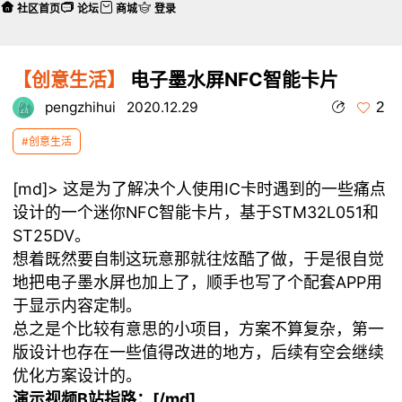
社区首页
论坛
商城
登录
【创意生活】
电子墨水屏NFC智能卡片
2
pengzhihui
2020.12.29
#创意生活
[md]> 这是为了解决个人使用IC卡时遇到的一些痛点
设计的一个迷你NFC智能卡片，基于STM32L051和
ST25DV。
想着既然要自制这玩意那就往炫酷了做，于是很自觉
地把电子墨水屏也加上了，顺手也写了个配套APP用
于显示内容定制。
总之是个比较有意思的小项目，方案不算复杂，第一
版设计也存在一些值得改进的地方，后续有空会继续
优化方案设计的。
演示视频B站指路：[/md]