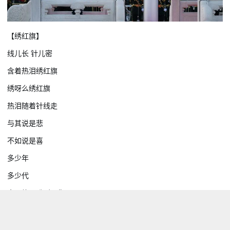
【绣红旗】
线儿长 针儿密
含着热泪绣红旗
绣呀么绣红旗
热泪随着针线走
与其说是悲
不如说是喜
多少年
多少代
今天终于盼到了你
盼到了你
千分情