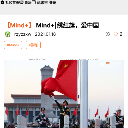
社区首页
论坛
商城
登录
【Mind+】
Mind+|绣红旗，爱中国
2
rzyzzxw
2021.01.18
#Mind+
#教程
本帖最后由 rzyzzxw 于 2021-1-18 21:10 编辑