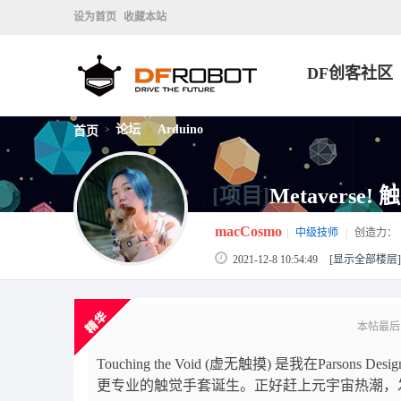
设为首页
收藏本站
DF创客社区
论坛
Arduino
首页
>
>
[项目]
Metavers
macCosmo
|
中级技师
|
创造力：
2021-12-8 10:54:49
[显示全部楼层]
本帖最后由 m
Touching the Void (虚无触摸) 是我在Parso
更专业的触觉手套诞生。正好赶上元宇宙热潮，