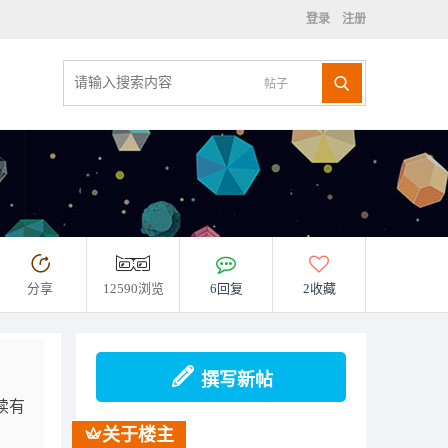
登录
注册
帖子
分享
12590浏览
6回复
2收藏
撰写新帖
陆续有
关于楼主