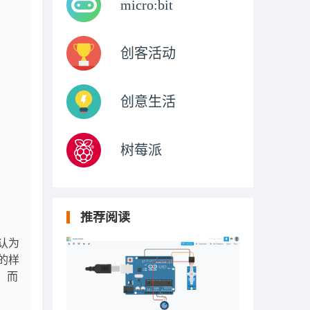
micro:bit
创客活动
创意生活
树莓派
推荐阅读
认为
的样
，而