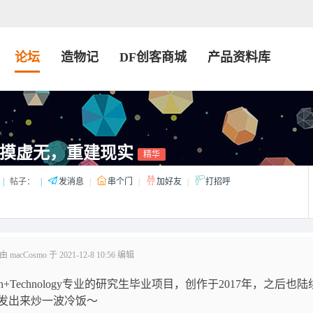
论坛
造物记
DF创客商城
产品资料库
e! 触摸虚无，重建现实
精华
|
帖子：
|
发消息
|
串个门
|
加好友
|
打招呼
acCosmo 于 2021-12-8 10:56 编辑
ns Design+Technology专业的研究生毕业项目，创作于2017年，之后也
发出来炒一波冷饭～