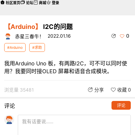
社区首页
论坛
商城
登录
【Arduino】
I2C的问题
0
2022.01.16
赤星三春牛！
#Arduino
#求助
我用Arduino Uno 板，有两路I2C，可不可以同时使
用？我要同时接OLED 屏幕和语音合成模块。
浏览量 35481
分享
收藏 0
评论
评论