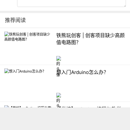
推荐阅读
铁熊玩创客 | 创客项目缺少高颜
值电路图？
想入门Arduino怎么办？
【掌控】mPython编程与教学
软件平台汇总