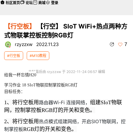
社区首页
论坛
商城
登录
【行空板】
【行空】 SIoT WiFi+热点两种方
式物联掌控板控制RGB灯
7
rzyzzxw
2022.11.23
#行空板
#M10教程
本帖最后由 rzyzzxw 于 2022-11-24 06:57 编辑
给我一杯忘情H20
学习作业 18 SIoT物联控制掌控板RGB灯
目标任务：
1、将行空板用
路由器Wi-Fi 连接网络，
组建SIoT物联
网，控制掌控板RGB灯的开关和变色。
2、将行空板用
热点模式组建网络，开启SIOT物联网，控
制掌控板
RGB灯的开关和变色。