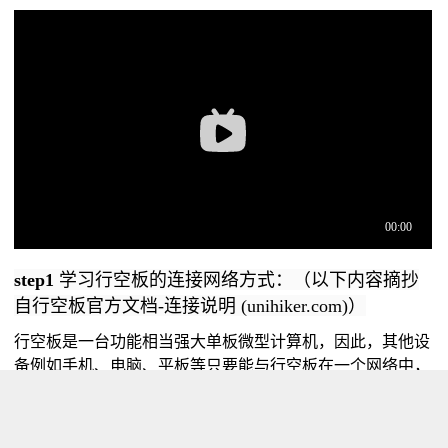
step1
学习行空板的连接网络方式：（以下内容摘抄
自
行空板官方文档-连接说明 (unihiker.com)
）
行空板是一台功能相当强大单板微型计算机，因此，其他设
备例如手机、电脑、平板等只要能与行空板在一个网络中，
就可以通过网络访问它，从而实现编程或数据传输。行空板
可以有多种方法连接网络：USB线、路由器Wi-Fi、热点模
式、网线。