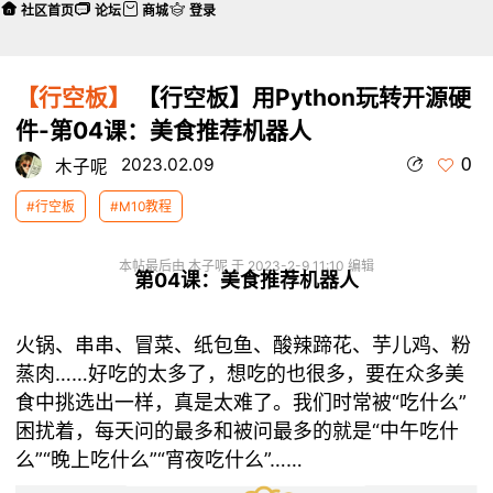
社区首页
论坛
商城
登录
【行空板】
【行空板】用Python玩转开源硬
件-第04课：美食推荐机器人
0
2023.02.09
木子呢
#行空板
#M10教程
本帖最后由 木子呢 于 2023-2-9 11:10 编辑
第04课：美食推荐机器人
火锅、串串、冒菜、纸包鱼、酸辣蹄花、芋儿鸡、粉
蒸肉……好吃的太多了，想吃的也很多，要在众多美
食中挑选出一样，真是太难了。我们时常被“吃什么”
困扰着，每天问的最多和被问最多的就是“中午吃什
么”“晚上吃什么”“宵夜吃什么”……