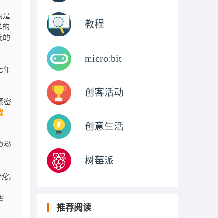
的是
教程
单的
统的
micro:bit
七年
创客活动
紧密
载
创意生活
自动
树莓派
转化。
生
推荐阅读