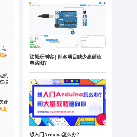
，与
互联
铁熊玩创客 | 创客项目缺少高颜值
电路图？
边的
统模
因此
承上
想入门Arduino怎么办？