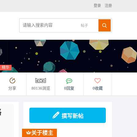
登录
注册
帖子
精华
分享
80136浏览
0回复
0收藏
略
撰写新帖
关于楼主