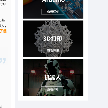
与控
现基
越大，
了螺
处