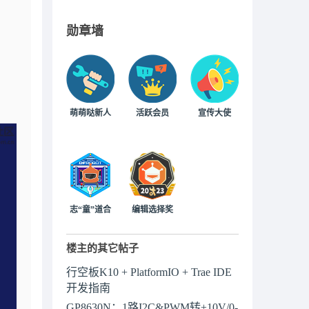
勋章墙
萌萌哒新人
活跃会员
宣传大使
志“童”道合
编辑选择奖
楼主的其它帖子
行空板K10 + PlatformIO + Trae IDE
开发指南
GP8630N：1路I2C&PWM转±10V/0-