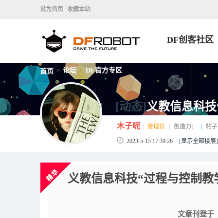
设为首页
收藏本站
DF创客社区
论坛
DF官方专区
首页
>
>
[动态]
义教信息科技“
木子呢
|
管理员
|
创造力：
|
帖子
2023-5-15 17:39:26
[显示全部楼层]
义教信息科技“过程与控制教学
文章刊登于《