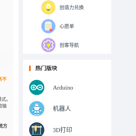
创造力兑换
心愿单
创客导航
热门版块
所不
Arduino
模式。
流输
机器人
统方
3D打印