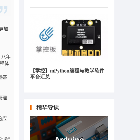
更加
、八年
程体
【掌控】mPython编程与教学软件
平台汇总
能感
原理
精华导读
的应
社会”