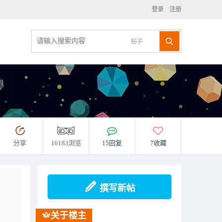
登录
注册
帖子
分享
16183浏览
15回复
7收藏
撰写新帖
关于楼主