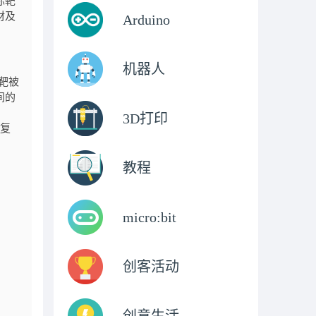
标靶
材及
Arduino
机器人
靶被
间的
3D打印
复
教程
micro:bit
创客活动