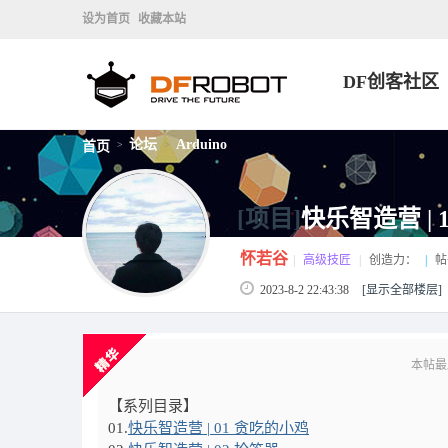
设为首页
收藏本站
DF创客社区
论坛
Arduino
首页
>
>
[项目]
快乐智造营 | 
怀若谷
|
高级技匠
|
创造力：
|
帖
2023-8-2 22:43:38
[显示全部楼层]
本帖最后
【系列目录】
01.
快乐智造营 | 01 贪吃的小鸡