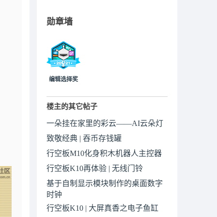
勋章墙
编辑选择奖
楼主的其它帖子
一朵挂在家里的彩云——AI云朵灯
致敬经典 | 吞币存钱罐
行空板M10化身积木机器人主控器
行空板K10再体验 | 无线门铃
基于自制显示模块制作的桌面数字
时钟
行空板K10 | 大屏真香之电子鱼缸