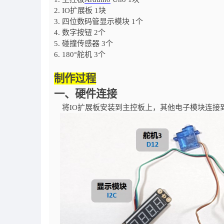
2. IO
扩展板
1
块
3.
四位数码管显示模块
1
个
4.
数字按钮
2
个
5.
碰撞传感器
3
个
6. 180°
舵机
3
个
制作过程
一、硬件连接
将
IO
扩展板安装到主控板上，其他电子模块连接