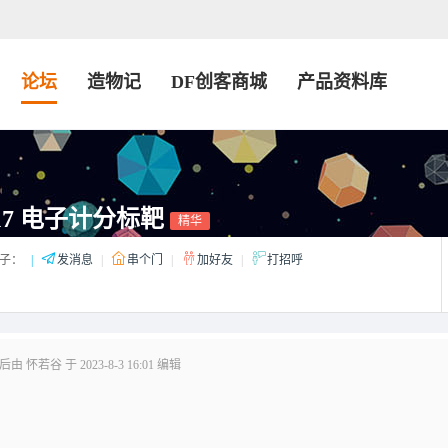
论坛
造物记
DF创客商城
产品资料库
17 电子计分标靶
精华
子：
|
发消息
|
串个门
|
加好友
|
打招呼
由 怀若谷 于 2023-8-3 16:01 编辑