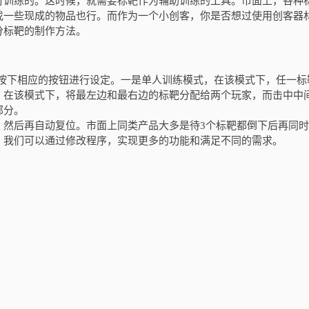
行训练的。这时候，就需要标靶作为辅助训练的工具。市面上，各种
找一些现成的物品也行。而作为一个小创客，你是否想过使用创客器
分标靶的制作方法。
按下相应的按钮进行设定。一是单人训练模式，在该模式下，任一标
，在该模式下，将最左边和最右边的标靶分配给两个玩家，而击中中
部分。
，然后再自动复位。市面上同类产品大多是待
3
个标靶都倒下后再同时
，我们可以通过修改程序，实现更多的功能和满足不同的需求。