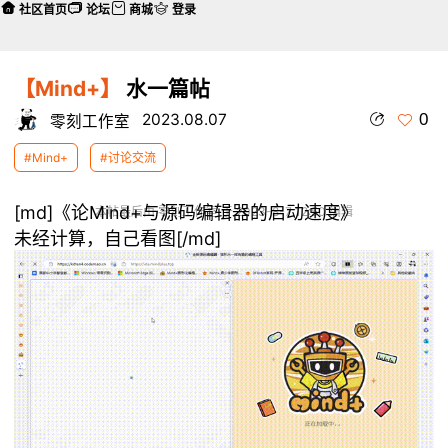
社区首页
论坛
商城
登录
【Mind+】
水一篇帖
0
2023.08.07
零刻工作室
#Mind+
#讨论交流
[md]《论Mind+与源码编辑器的启动速度》
本帖最后由 零刻工作室 于 2023-8-7 12:50 编辑
未经计算，自己看图[/md]