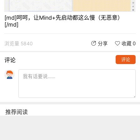
[md]呵呵，让Mind+先启动都这么慢（无恶意）
[/md]
浏览量 5840
分享
收藏 0
评论
评论
推荐阅读
铁熊玩创客 | 创客项目缺少高颜
值电路图？