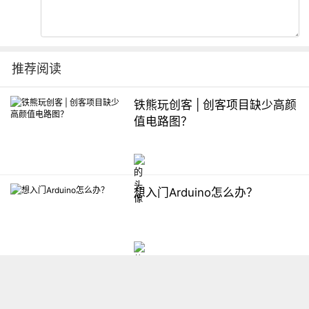
推荐阅读
铁熊玩创客 | 创客项目缺少高颜
值电路图？
想入门Arduino怎么办？
【掌控】mPython编程与教学
软件平台汇总