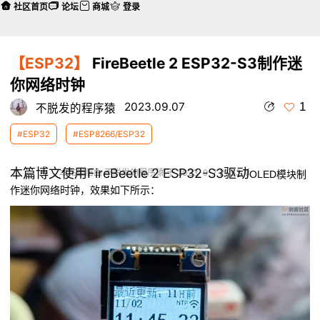
社区首页
论坛
商城
登录
【ESP32】
FireBeetle 2 ESP32-S3制作迷
你网络时钟
1
2023.09.07
不脱发的程序猿
#ESP32
#ESP8266/ESP32
本篇博文使用FireBeetle 2 ESP32-S3驱动
本帖最后由 不脱发的程序猿 于 2023-9-7 21:53 编辑
OLED模块制
作
迷你网络时钟，效果如下所示：