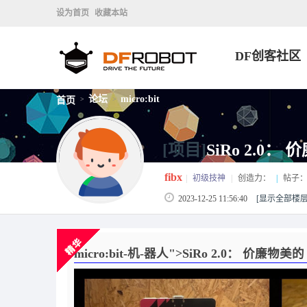
设为首页
收藏本站
DF创客社区
论坛
micro:bit
首页
>
>
[项目]
SiRo 2.0： 
fibx
|
初级技神
|
创造力：
|
帖子
2023-12-25 11:56:40
[显示全部楼层
micro:bit-机-器人">SiRo 2.0： 价廉物美的 