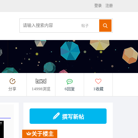
登录
注册
帖子
分享
14998浏览
6回复
1收藏
撰写新帖
关于楼主