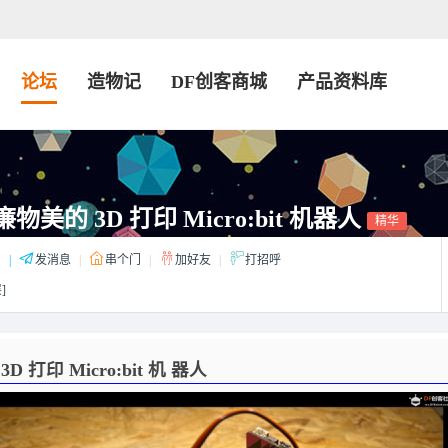
论坛
造物记
DF创客商城
产品资料库
价廉物美的 3D 打印 Micro:bit 机器人
精华
：
|
发消息
|
串个门
|
加好友
|
打招呼
]
3D 打印 Micro:bit 机 器人