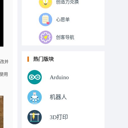
创造力兑换
心愿单
创客导航
热门版块
更改并
目使用
Arduino
机器人
3D打印