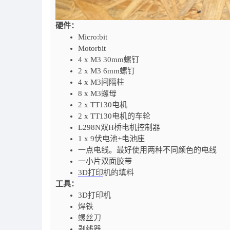
硬件：
Micro:bit
Motorbit
4 x M3 30mm螺钉
2 x M3 6mm螺钉
4 x M3间隔柱
8 x M3螺母
2 x TT130电机
2 x TT130电机的车轮
L298N双H桥电机控制器
1 x 9伏电池+电池座
一点电线。最好使用两种不同颜色的电线
一小片双面胶带
3D打印
机的填料
工具：
3D打印机
焊铁
螺丝刀
剥线器