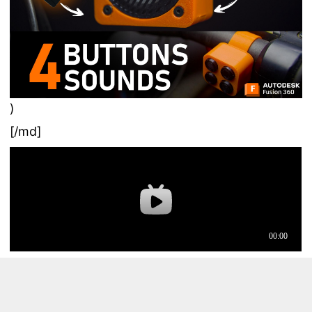
)
[/md]
[md]## 项目背景[/md]
[md]首先让我讲一个令我萌发做这个项目的故事。当