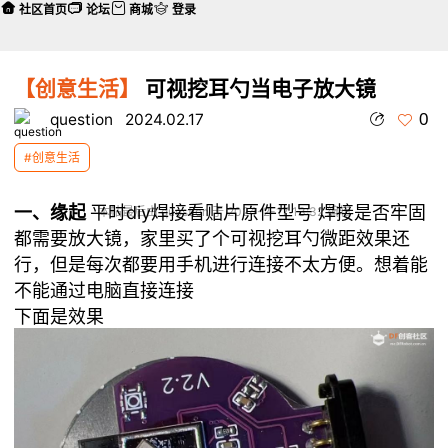
社区首页
论坛
商城
登录
【创意生活】
可视挖耳勺当电子放大镜
0
question
2024.02.17
#创意生活
一、缘起
平时diy焊接看贴片原件型号 焊接是否牢固
本帖最后由 question 于 2024-2-17 13:32 编辑
都需要放大镜，家里买了个可视挖耳勺微距效果还
行，但是每次都要用手机进行连接不太方便。想着能
不能通过电脑直接连接
下面是效果