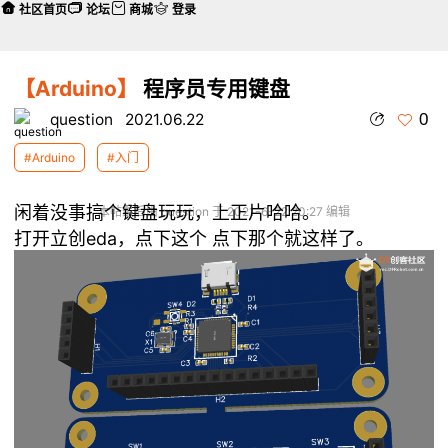
社区首页
论坛
商城
登录
【Arduino】
程序员专用键盘
0
question
2021.06.22
#Arduino
#入门
闲着没事搞个键盘玩玩，上正片哈哈。
本帖最后由 question 于 2021-6-22 20:27 编辑
打开立创eda，点下这个 点下那个就这样了。