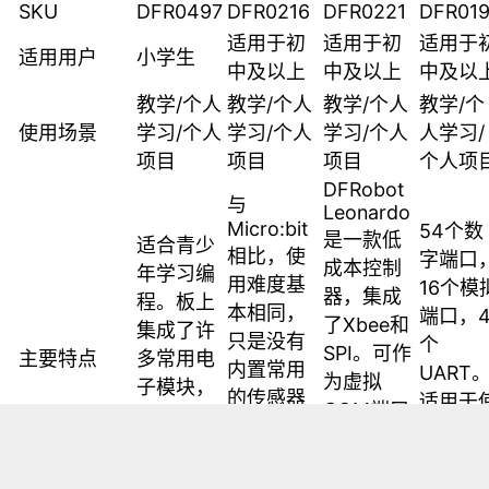
SKU
DFR0497
DFR0216
DFR0221
DFR019
适用于初
适用于初
适用于
适用用户
小学生
中及以上
中及以上
中及以
教学/个人
教学/个人
教学/个人
教学/个
使用场景
学习/个人
学习/个人
学习/个人
人学习/
项目
项目
项目
个人项
DFRobot
与
Leonardo
Micro:bit
54个数
是一款低
适合青少
相比，使
字端口
成本控制
年学习编
用难度基
16个模
器，集成
程。板上
本相同，
端口，
了Xbee和
集成了许
只是没有
个
SPI。可作
主要特点
多常用电
内置常用
UART
为虚拟
子模块，
的传感器
适用于
COM端口
非常简单
（需要外
用大量
连接到计
的控制
接），但
感器的
算机，充
器。
功能更强
计。