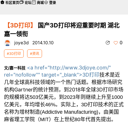
社区首页
论坛
商城
登录
【3D打印】
国产3D打印将迎重要时期 湖北
嘉一领衔
0
joye3d
2014.10.10
#3D打印
#资讯
<a href="http://www.3djoye.com/"
文/嘉一科技
rel="nofollow"" target="_blank">3D打印
技术是近
几年全球高科技领域的一个热门话题。根据市场研究
机构Gartner的统计预测，到2018年全球3D打印
市场
的规模将达503亿美元，到2023年则继续上升至1000
亿美元，年均增长46%。实际上，3D打
印技术的正式
名称为
增
材制造(Addictive Manufacturing)，由美国
麻省理工学院（MIT）在上世纪80年代首先提出。