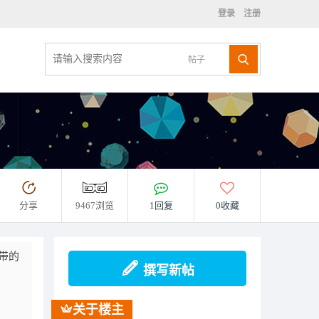
登录
注册
帖子
分享
9467浏览
1回复
0收藏
皮带的
撰写新帖
关于楼主