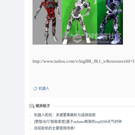
http://www.tudou.com/v/lugBR_fK1_s/&resourceId=
机器人
相关帖子
．
机器人舵机：关键要素解析与选择指南
．
[数智出行/智能家居]基于arduino框架的esp8266天气时钟
．
目前舵机的主要使用场景！