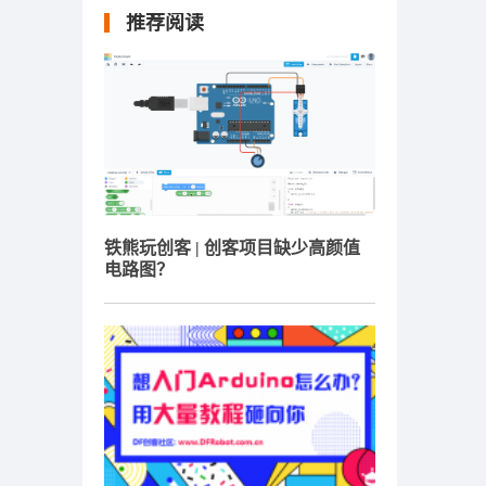
推荐阅读
铁熊玩创客 | 创客项目缺少高颜值
电路图？