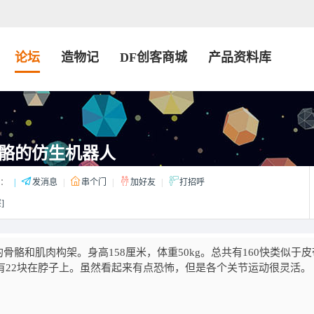
论坛
造物记
DF创客商城
产品资料库
骼的仿生机器人
：
|
发消息
|
串个门
|
加好友
|
打招呼
]
骨骼和肌肉构架。身高158厘米，体重50kg。总共有160快类似于
还有22块在脖子上。虽然看起来有点恐怖，但是各个关节运动很灵活。