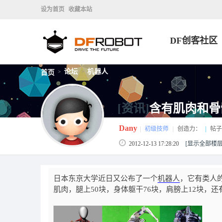
设为首页
收藏本站
DF创客社区
论坛
机器人
首页
>
>
[资讯]
含有肌肉和骨
Dany
|
初级技师
|
创造力：
|
帖子
2012-12-13 17:28:20
[显示全部楼层
日本东京大学近日又公布了一个
机器人
，它有类人的
肌肉，腿上50块，身体躯干76块，肩膀上12块，