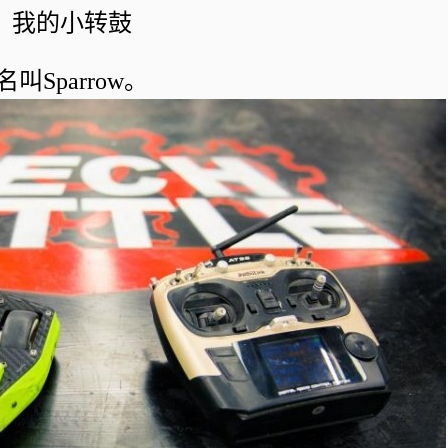
我的小转鼓
名叫
Sparrow
。