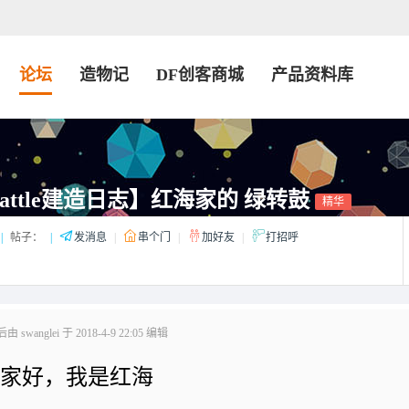
论坛
造物记
DF创客商城
产品资料库
Battle建造日志】红海家的 绿转鼓
精华
|
帖子：
|
发消息
|
串个门
|
加好友
|
打招呼
swanglei 于 2018-4-9 22:05 编辑
家好，我是红海