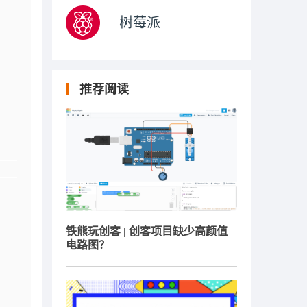
树莓派
推荐阅读
铁熊玩创客 | 创客项目缺少高颜值
电路图？