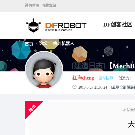
设为首页
收藏本站
DF创客社区
论坛
格斗机器人
首页
>
>
[建造日志]
【Mech
红海cheng
|
见习技师
|
创造力：
2018-3-27 21:03:24
[显示全部楼层]
本帖最后由 
大