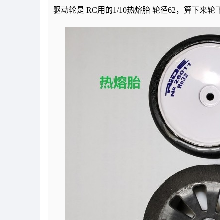
驱动轮是
RC
用的
1/10
热熔胎
轮径
62
，算下来轮