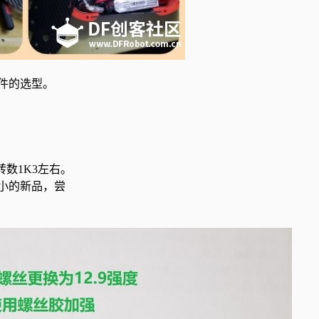
件的选型。
转数
1K3
左右。
小的新品，
尝