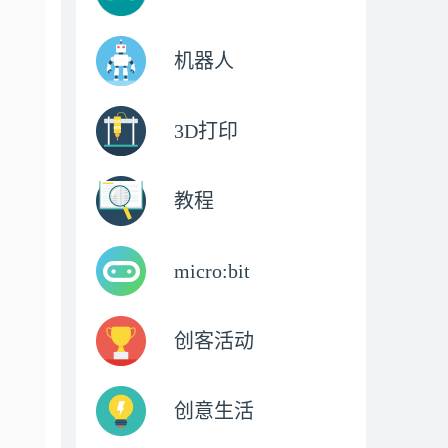
机器人
3D打印
教程
micro:bit
创客活动
创意生活