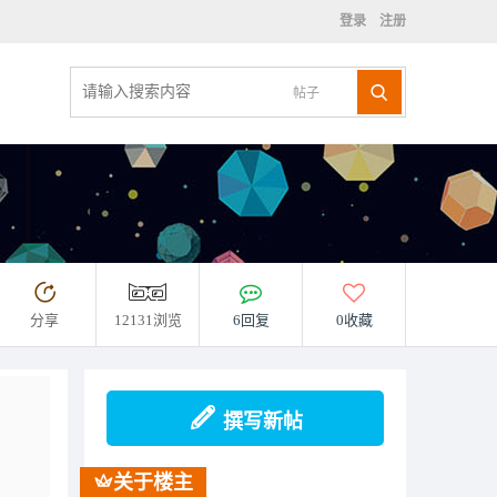
登录
注册
帖子
分享
12131浏览
6回复
0收藏
撰写新帖
关于楼主