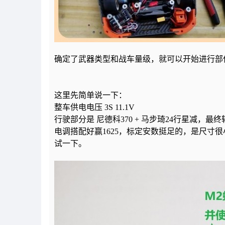
确定了武器类型和战车量级，就可以开始进行部
这里先简单说一下：
整车供电电压
3S 11.1V
行驶部分是
尼德科
370 +
马步琦
24
行星减，最终
电调搭配好赢
1625
，标定安数挺足的，是尺寸很
试一下。