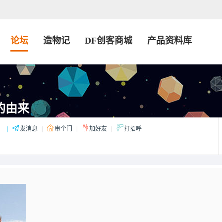
论坛
造物记
DF创客商城
产品资料库
字的由来
：
|
发消息
|
串个门
|
加好友
|
打招呼