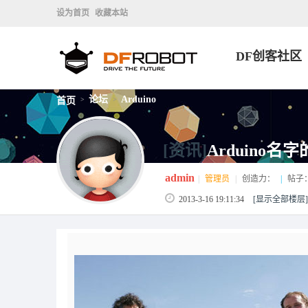
设为首页
收藏本站
DF创客社区
论坛
Arduino
首页
>
>
[资讯]
Arduino名
admin
|
管理员
|
创造力：
|
帖子
2013-3-16 19:11:34
[显示全部楼层]