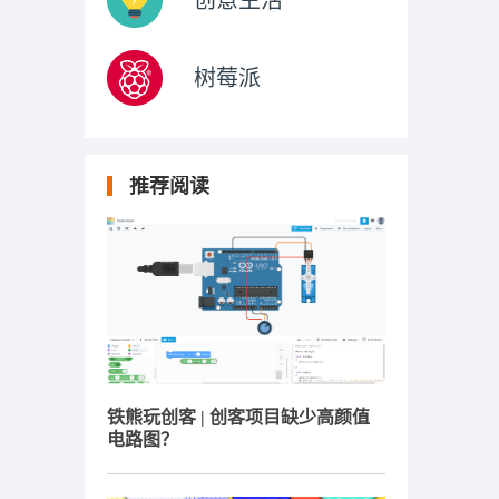
创意生活
树莓派
推荐阅读
铁熊玩创客 | 创客项目缺少高颜值
电路图？