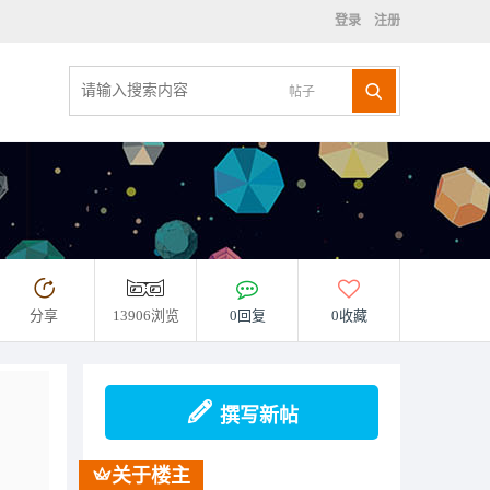
登录
注册
帖子
分享
13906浏览
0回复
0收藏
撰写新帖
关于楼主