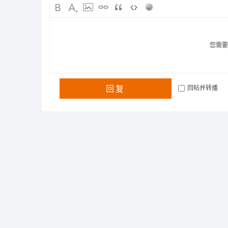
您需
回复
回帖并转播