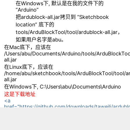
在Windows下, 默认是在我的文件下的
“Arduino”
把ardublock-all.jar拷贝到 “Sketchbook
location” 底下的
tools/ArduBlockTool/tool/ardublock-all.jar，
如果用户名字是abu。
在Mac底下，应该在
/Users/abu/Documents/Arduino/tools/ArduBlockTool
all.jar
在Linux底下，应该在
/home/abu/sketchbook/tools/ArduBlockTool/tool/a
all.jar
在Windows下, C:\Users\abu\Documents\Arduino
这是下载地址
<a
href="https://github.com/downloads/taweili/ardubl
all.jar" rel="nofollow""
target="_blank">https://github.com/downloads/tawe
all.jar