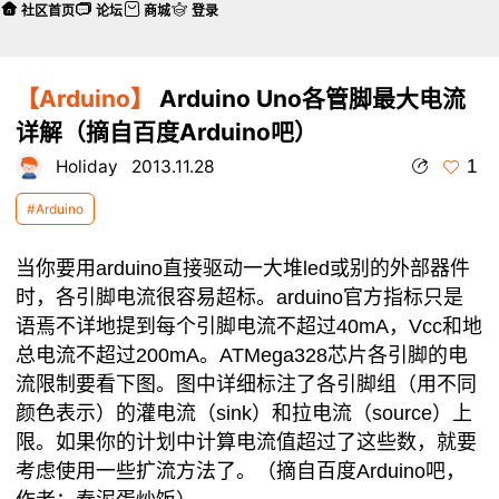
社区首页
论坛
商城
登录
【Arduino】
Arduino Uno各管脚最大电流
详解（摘自百度Arduino吧）
1
Holiday
2013.11.28
#Arduino
当你要用arduino直接驱动一大堆led或别的外部器件
时，各引脚电流很容易超标。arduino官方指标只是
语焉不详地提到每个引脚电流不超过40mA，Vcc和地
总电流不超过200mA。ATMega328芯片各引脚的电
流限制要看下图。图中详细标注了各引脚组（用不同
颜色表示）的灌电流（sink）和拉电流（source）上
限。如果你的计划中计算电流值超过了这些数，就要
考虑使用一些扩流方法了。（摘自百度Arduino吧，