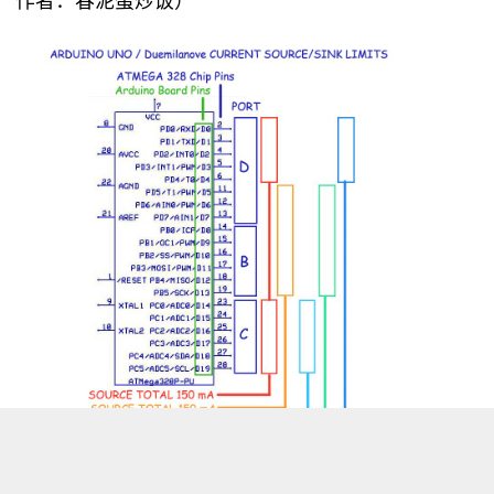
作者：春泥蛋炒饭）