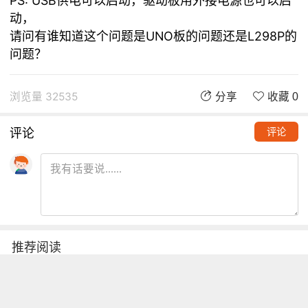
PS: USB供电可以启动，驱动板用外接电源也可以启
动，
请问有谁知道这个问题是UNO板的问题还是L298P的
问题？
浏览量 32535
分享
收藏 0
评论
评论
推荐阅读
铁熊玩创客 | 创客项目缺少高颜
值电路图？