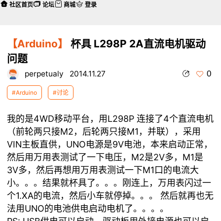
社区首页
论坛
商城
登录
【Arduino】
杯具 L298P 2A直流电机驱动
问题
0
perpetualy
2014.11.27
#Arduino
#讨论
我的是4WD移动平台，用L298P 连接了4个直流电机
（前轮两只接M2，后轮两只接M1，并联），采用
VIN主板直供，UNO电源是9V电池，本来启动正常，
然后用万用表测试了一下电压，M2是2V多，M1是
3V多，然后再想用万用表测试一下M1口的电流大
小。。。结果就杯具了。。。刚连上，万用表闪过一
个1.XA的电流，然后小车就停掉。。。 然后就再也无
法用UNO的电池供电启动电机了。。。。