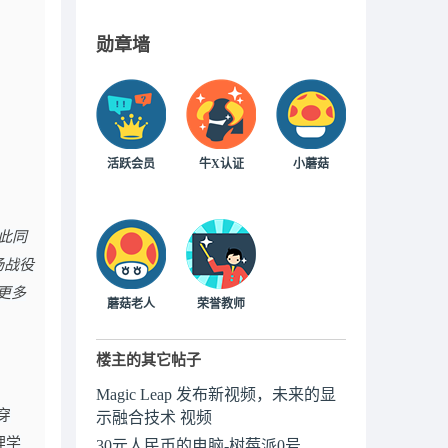
勋章墙
活跃会员
牛X认证
小蘑菇
此同
场战役
更多
蘑菇老人
荣誉教师
楼主的其它帖子
Magic Leap 发布新视频，未来的显
穿
示融合技术 视频
理学
30元人民币的电脑-树莓派0号