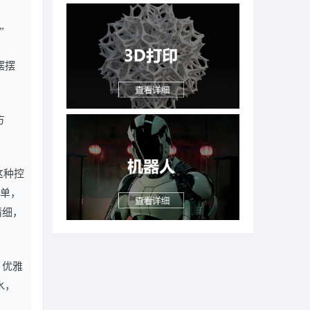
”
摆摆
方
把这种控
简单，
精细，
，优雅
水，