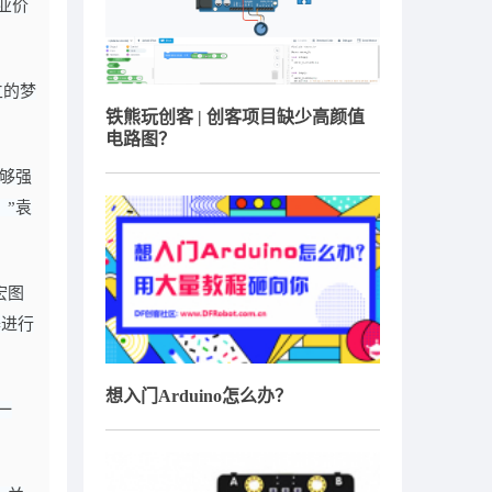
业价
立的梦
铁熊玩创客 | 创客项目缺少高颜值
电路图？
够强
”袁
宏图
器进行
想入门Arduino怎么办？
一