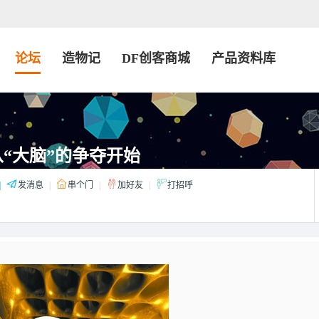
论坛
造物记
DF创客商城
产品资料库
“大脑”的争夺开始
|
发消息
|
串个门
|
加好友
|
打招呼