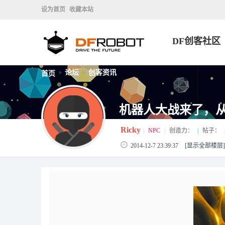
设为首页
收藏本站
DF创客社区
论坛
创客资讯
首页
>
>
机器人大战来了，从
Ricky
|
NPC
|
创造力：
|
帖子：
2014-12-7 23:39:37
[显示全部楼层]