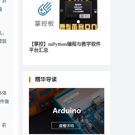
，并
最
儿，
要联
【掌控】mPython编程与教学软件
平台汇总
精华导读
多体
硬件做
，俞