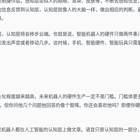
控制操作层。感知层类似人的眼睛、耳朵、皮肤等，不断去感知信息
的信息反馈到认知层，认知层就像人的大脑一样，做出相应的判断。
等。
层，认知层将会移步云端。也就是说，智能机器人的硬件只做两件事
如发出声音或者移动几步。这时候，手机、智能硬件、智能玩具只需
业化程度越来越高，未来机器人的硬件生产一定不是门槛。门槛体更
帅，但你问他几个问题他回答的像个智障。你还会喜欢他吗？即便你
人、图灵机器人都在人工智能的认知层上做文章。语音只是认知层的一部分