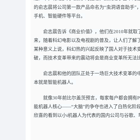
的俞志晨将公司第一款产品命名为“虫洞语音助手”
手机、智能硬件等平台。
俞志晨告诉《商业价值》，他们在2010年就
来，随着科幻电影以及电视剧的普及，让人们了解
某种意义上说，科幻热的兴起反映了国人对于技术
破，而技术变革带来的震动将会是商业变革所无法
俞志晨和他的团队正处于一场巨大技术变革的中
本就是智能机器人。
就像30年前比尔盖茨预言，每家每户都会拥有
能机器人核心——“大脑”的争夺也进入了白热化阶
欣喜的看到以小i机器人为代表的国内公司与谷歌、