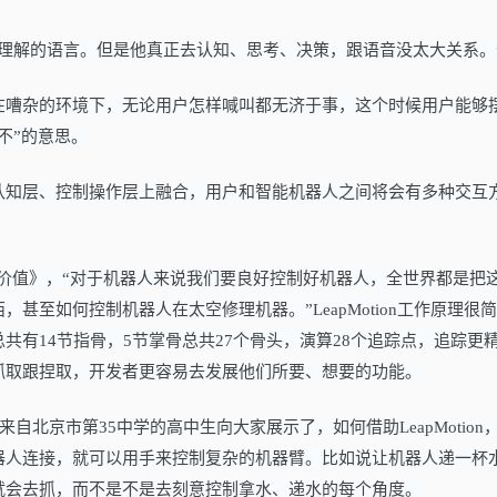
理解的语言。但是他真正去认知、思考、决策，跟语音没太大关系。
在嘈杂的环境下，无论用户怎样喊叫都无济于事，这个时候用户能够
不”的意思。
认知层、控制操作层上融合，用户和智能机器人之间将会有多种交互
kwald告诉《商业价值》，“对于机器人来说我们要良好控制好机器人，全世界都是
甚至如何控制机器人在太空修理机器。”LeapMotion工作原理很
有14节指骨，5节掌骨总共27个骨头，演算28个追踪点，追踪更
抓取跟捏取，开发者更容易去发展他们所要、想要的功能。
位来自北京市第35中学的高中生向大家展示了，如何借助LeapMotion
器人连接，就可以用手来控制复杂的机器臂。比如说让机器人递一杯
就会去抓，而不是不是去刻意控制拿水、递水的每个角度。