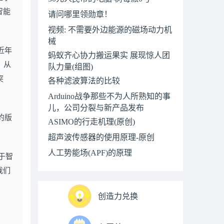
智能
请问哪里领勋章！
视频: 不需要外边能源的磁场动力机
械
近年
蚂蚁齐心协力搬运果实 展现惊人团
。从
队力量(组图)
突
各种滤波算法的比较
Arduino战争那些不为人所熟知的事
儿，公司分裂与新产品发布
的版
ASIMO的行走机理(原创)
超声波传感器的使用原理-原创
人工势能场(APF)的原理
于智
我们
创造力兑换