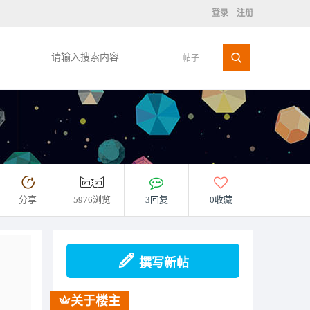
登录
注册
帖子
分享
5976浏览
3回复
0收藏
撰写新帖
关于楼主