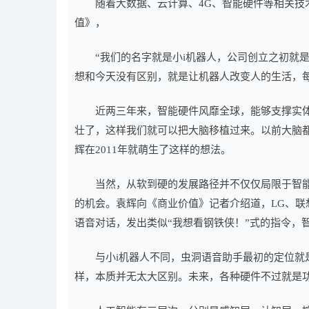
随着大数据、云计算、4G、智能硬件等相关
值》，
“我们的名字就是小i机器人，公司创立之初就
想和今天没有区别，就是让机器人改变人的生活，每
近两三年来，智能硬件风靡全球，能够支撑实
壮了，这样我们就可以把大脑移植过来。以前大脑
辉在2011年就萌生了这样的想法。
当然，从软到硬的发展路径并不仅仅局限于智
的机会。袁辉向《商业价值》记者介绍道，LG、联
语音对话，发出类似“我想看钢铁侠！”式的指令，
与小i机器人不同，虫洞语音助手最初的定位
样，本质并无太大区别。未来，各种硬件不过就是