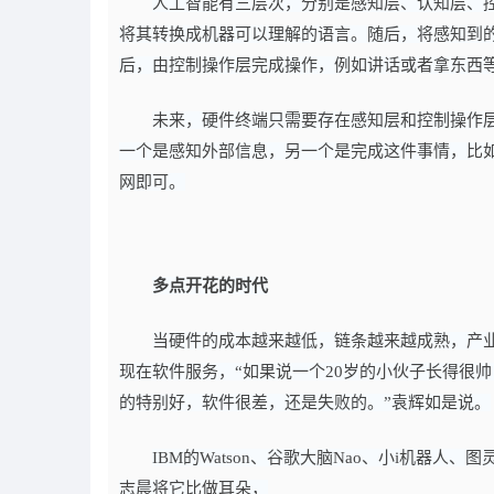
人工智能有三层次，分别是感知层、认知层、
将其转换成机器可以理解的语言。随后，将感知到
后，由控制操作层完成操作，例如讲话或者拿东西
未来，硬件终端只需要存在感知层和控制操作
一个是感知外部信息，另一个是完成这件事情，比
网即可。
多点开花的时代
当硬件的成本越来越低，链条越来越成熟，产
现在软件服务，“如果说一个20岁的小伙子长得很
的特别好，软件很差，还是失败的。”袁辉如是说。
IBM的Watson、谷歌大脑Nao、小i机器
志晨将它比做耳朵，