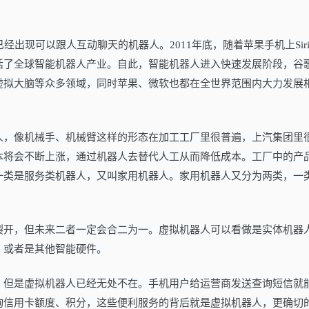
经出现可以跟人互动聊天的机器人。2011年底，随着苹果手机上Sir
活了全球智能机器人产业。自此，智能机器人进入快速发展阶段，谷
虚拟大脑等众多领域，同时苹果、微软也都在全世界范围内大力发展
人，像机械手、机械臂这样的形态在加工工厂里很普遍，上汽集团里
本将会不断上涨，通过机器人去替代人工从而降低成本。工厂中的产
一类是服务类机器人，又叫家用机器人。家用机器人又分为两类，一
裂开，但未来二者一定会合二为一。虚拟机器人可以看做是实体机器
，或者是其他智能硬件。
，但是虚拟机器人已经无处不在。手机用户给运营商发送查询短信就
询信用卡额度、积分，这些便利服务的背后就是虚拟机器人，更确切