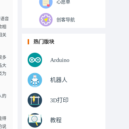
心愿单
i语音
创客导航
歌相
相关
热门版块
很多
Arduino
品大
类为
机器人
人的
3D打印
能得
教程
的说