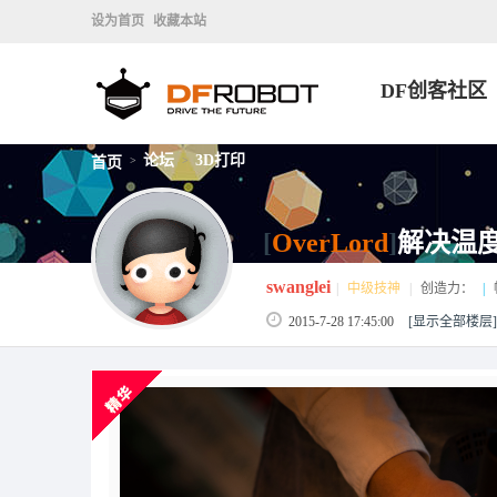
设为首页
收藏本站
DF创客社区
论坛
3D打印
首页
>
>
[
OverLord
]
解决温度
swanglei
|
中级技神
|
创造力：
|
2015-7-28 17:45:00
[显示全部楼层]