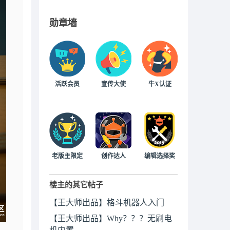
勋章墙
活跃会员
宣传大使
牛X认证
老版主限定
创作达人
编辑选择奖
楼主的其它帖子
【王大师出品】格斗机器人入门
【王大师出品】Why？？？无刷电
机内置