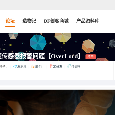
论坛
造物记
DF创客商城
产品资料库
传感器报警问题【OverLord】
精华
帖子：
|
发消息
|
串个门
|
加好友
|
打招呼