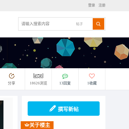
登录
注册
帖子
分享
18626浏览
13回复
1收藏
撰写新帖
关于楼主