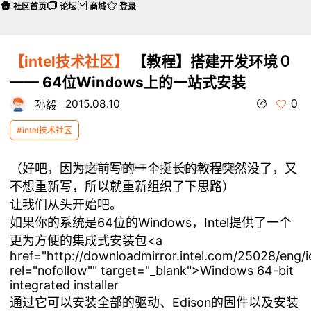
社区首页
论坛
商城
登录
【intel技术社区】
【教程】搭建开发环境０
—— 64位Windows上的一站式安装
0
2015.08.10
孙毅
#intel技术社区
（好吧，因为之前写的一个挺长的教程突然没了，又
本帖最后由 孙毅 于 2015-8-10 23:47 编辑
不想重新写，所以就重新组织了下思路）
让我们从头开始吧。
如果你的系统是64位的Windows，Intel提供了一个
更为方便的集成式安装包<a
href="http://downloadmirror.intel.com/25028/eng/io
rel="nofollow"" target="_blank">Windows 64-bit
integrated installer
通过它可以安装全部的驱动、Edison的固件以及安装