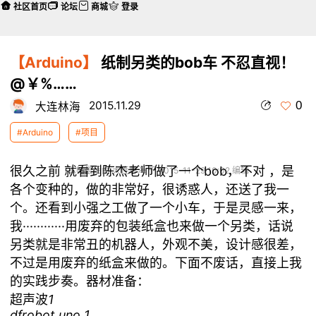
社区首页
论坛
商城
登录
【Arduino】
纸制另类的bob车 不忍直视！
@￥%……
0
2015.11.29
大连林海
#Arduino
#项目
很久之前 就看到陈杰老师做了一个bob，不对 ，是
本帖最后由 大连林海 于 2015-11-29 10:02 编辑
各个变种的，做的非常好，很诱惑人，还送了我一
个。还看到小强之工做了一个小车，于是灵感一来，
我············用废弃的包装纸盒也来做一个另类，话说
另类就是非常丑的机器人，外观不美，设计感很差，
不过是用废弃的纸盒来做的。下面不废话，直接上我
的实践步奏。器材准备：
超声波
1
dfrobot uno
1